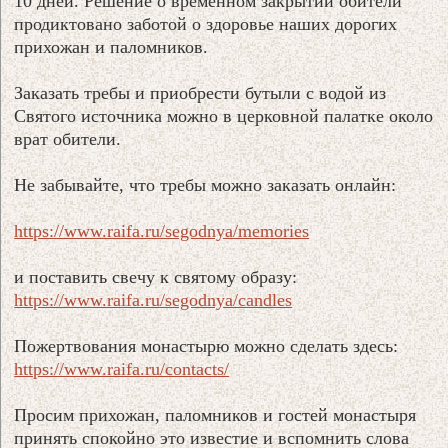
10 дней. Решение о временном закрытии обители
продиктовано заботой о здоровье наших дорогих
прихожан и паломников.
Заказать требы и приобрести бутыли с водой из
Святого источника можно в церковной палатке около
врат обители.
Не забывайте, что требы можно заказать онлайн:
https://www.raifa.ru/segodnya/memories
и поставить свечу к святому образу:
https://www.raifa.ru/segodnya/candles
Пожертвования монастырю можно сделать здесь:
https://www.raifa.ru/contacts/
Просим прихожан, паломников и гостей монастыря
принять спокойно это известие и вспомнить слова