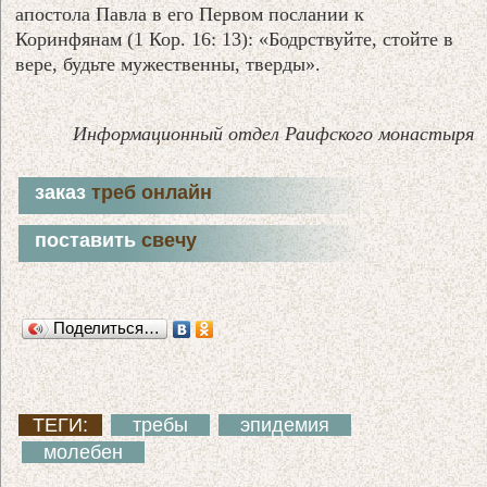
апостола Павла в его Первом послании к
Коринфянам (1 Кор. 16: 13): «Бодрствуйте, стойте в
вере, будьте мужественны, тверды».
Информационный отдел Раифского монастыря
заказ
треб онлайн
поставить
свечу
Поделиться…
ТЕГИ:
требы
эпидемия
молебен