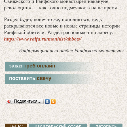
Свияжского и Раифского монастырей накануне
революции» — как точно подмечают в наше время.
Раздел будет, конечно же, пополняться, ведь
раскрываются все новые и новые страницы истории
Раифской обители. Раздел расположен по адресу:
https://www.raifa.ru/monhist/abbots/
.
Информационный отдел Раифского монастыря
заказ
треб онлайн
поставить
свечу
Поделиться…
ТЕГИ:
издательский отдел
летопись