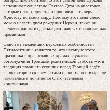
Богородицкой обители. В этот святой день Церковь
вспоминает сошествие Святого Духа на апостолов,
которые с этого дня стали проповедовать веру
Христову по всему миру. Поэтому этот день смело
можно назвать днём рождения Церкви, также он
является одним из двенадцати главных православных
праздников.
Одной из важнейших церковных особенностей
Пятидесятницы является то, что накануне этого
праздника в православных храмах служатся
богослужения Троицкой родительской субботы – эта
традиция поминать усопших перед Троицей ведёт
свою историю со времён самих апостолов и издревле
почиталась и почитается благочестивыми
христианами.