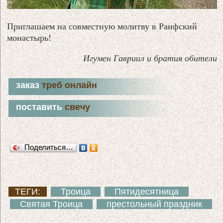
Приглашаем на совместную молитву в Раифский
монастырь!
Игумен Гавриил и братия обители
заказ
треб онлайн
поставить
свечу
Поделиться…
ТЕГИ:
Троица
Пятидесятница
Святая Троица
престольный праздник