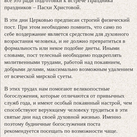
всё это ради подготовки к встрече Праздника
праздников – Пасхи Христовой.
В эти дни Церковью предписан строгий физический
пост. При этом необходимо помнить, что само по
себе воздержание является средством для духовного
возрастания человека, и не должно превратиться в
формальность или некое подобие диеты. Иными
словами, пост телесный необходимо подкреплять
молитвенными трудами, работой над покаянием,
добрыми делами, максимально возможным удалением
от всяческой мирской суеты.
В этих трудах нам помогают великопостные
богослужения, которые отличаются от привычных
служб года, и имеют особый покаянный настрой, чем
способствуют верующему человеку трудиться в эти
святые дни над своей духовной жизнью. Именно
поэтому будничные богослужения поста
рекомендуется посещать по возможности чаще.