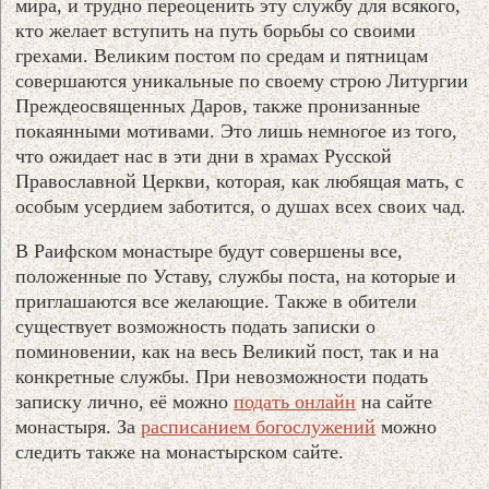
мира, и трудно переоценить эту службу для всякого,
кто желает вступить на путь борьбы со своими
грехами. Великим постом по средам и пятницам
совершаются уникальные по своему строю Литургии
Преждеосвященных Даров, также пронизанные
покаянными мотивами. Это лишь немногое из того,
что ожидает нас в эти дни в храмах Русской
Православной Церкви, которая, как любящая мать, с
особым усердием заботится, о душах всех своих чад.
В Раифском монастыре будут совершены все,
положенные по Уставу, службы поста, на которые и
приглашаются все желающие. Также в обители
существует возможность подать записки о
поминовении, как на весь Великий пост, так и на
конкретные службы. При невозможности подать
записку лично, её можно
подать онлайн
на сайте
монастыря. За
расписанием богослужений
можно
следить также на монастырском сайте.