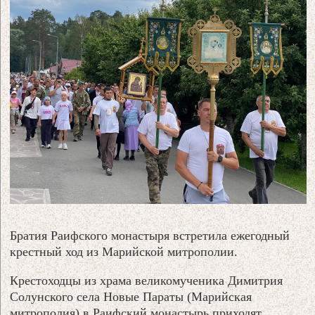
Братия Раифского монастыря встретила ежегодный
крестный ход из Марийской митрополии.
Крестоходцы из храма великомученика Димитрия
Солунского села Новые Параты (Марийская
митрополия) в Раифский монастырь приходят