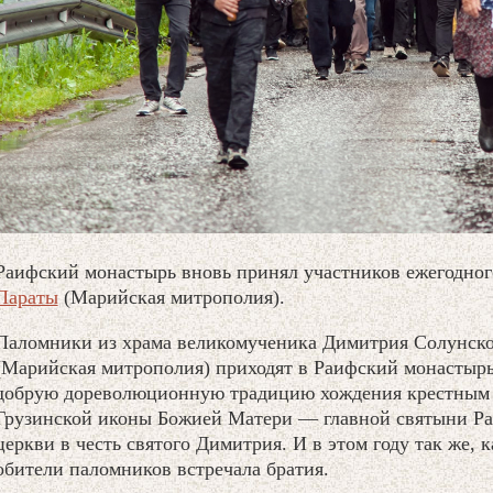
Раифский монастырь вновь принял участников ежегодно
Параты
(Марийская митрополия).
Паломники из храма великомученика Димитрия Солунско
(Марийская митрополия) приходят в Раифский монастыр
добрую дореволюционную традицию хождения крестным 
Грузинской иконы Божией Матери — главной святыни Ра
церкви в честь святого Димитрия. И в этом году так же, к
обители паломников встречала братия.