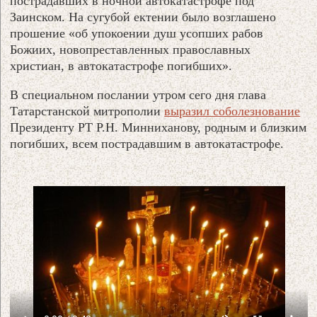
пострадавших в ночной автокатастрофе под
Заинском. На сугубой ектении было возглашено
прошение «об упокоении душ усопших рабов
Божиих, новопреставленных православных
христиан, в автокатастрофе погибших».
В специальном послании утром сего дня глава
Татарстанской митрополии
выразил соболезнование
Президенту РТ Р.Н. Минниханову, родным и близким
погибших, всем пострадавшим в автокатастрофе.