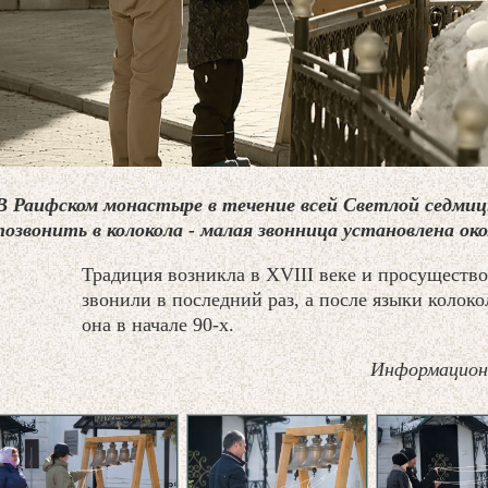
В Раифском монастыре в течение всей Светлой седм
позвонить в колокола - малая звонница установлена ок
Традиция возникла в XVIII веке и просуществов
звонили в последний раз, а после языки колок
она в начале 90-х.
Информацион