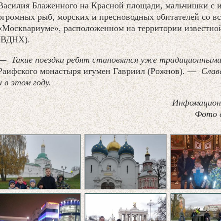
Василия Блаженного на Красной площади, мальчишки с 
огромных рыб, морских и пресноводных обитателей со вс
«Москвариуме», расположенном на территории известной
(ВДНХ).
—
Такие поездки ребят становятся уже традиционными
Раифского монастыря игумен Гавриил (Рожнов). —
Слав
и в этом году.
Инфомацион
Фото 