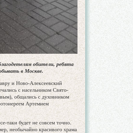
благодетелям обители, ребята
побывать в Москве.
лавру и Ново-Алексеевский
ечались с насельником Свято-
вым), общались с духовником
ротоиереем Артемием
се-таки будет не совсем точно.
ер, необычайно красивого храма