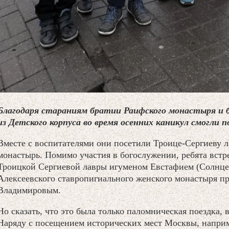
Благодаря стараниям братии Раифского монастыря и 
из Детского корпуса во время осенних каникул смогли 
Вместе с воспитателями они посетили Троице-Сергиеву 
монастырь. Помимо участия в богослужении, ребята встр
Троицкой Сергиевой лавры игуменом Евстафием (Солнце
Алексеевского ставропигиального женского монастыря п
Владимировым.
Но сказать, что это была только паломническая поездка, в
Наряду с посещением исторических мест Москвы, наприм