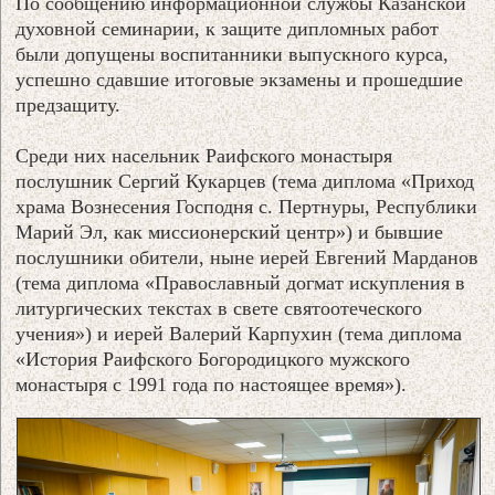
По сообщению информационной службы Казанской
духовной семинарии, к защите дипломных работ
были допущены воспитанники выпускного курса,
успешно сдавшие итоговые экзамены и прошедшие
предзащиту.
Среди них насельник Раифского монастыря
послушник Сергий Кукарцев (тема диплома «Приход
храма Вознесения Господня с. Пертнуры, Республики
Марий Эл, как миссионерский центр») и бывшие
послушники обители, ныне иерей Евгений Марданов
(тема диплома «Православный догмат искупления в
литургических текстах в свете святоотеческого
учения») и иерей Валерий Карпухин (тема диплома
«История Раифского Богородицкого мужского
монастыря с 1991 года по настоящее время»).