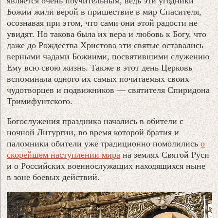
является очень поучительным, ведь эти угодники
Божии жили верой в пришествие в мир Спасителя,
осознавая при этом, что сами они этой радости не
увидят. Но такова была их вера и любовь к Богу, что
даже до Рождества Христова эти святые оставались
верными чадами Божиими, посвятившими служению
Ему всю свою жизнь. Также в этот день Церковь
вспоминала одного их самых почитаемых своих
чудотворцев и подвижников — святителя Спиридона
Тримифунтского.
Богослужения праздника начались в обители с
ночной Литургии, во время которой братия и
паломники обители уже традиционно помолились
о
скорейшем наступлении мира
на землях Святой Руси
и о Российских военнослужащих находящихся ныне
в зоне боевых действий.