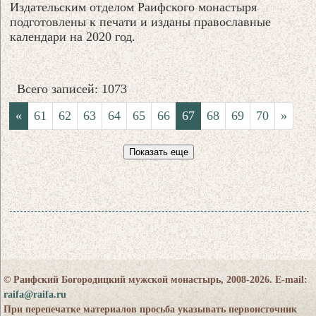
Издательским отделом Раифского монастыря
подготовлены к печати и изданы православные
календари на 2020 год.
Всего записей: 1073
«
61
62
63
64
65
66
67
68
69
70
»
Показать еще
© Раифский Богородицкий мужской монастырь, 2008-2026. E-mail:
raifa@raifa.ru
При перепечатке материалов просьба указывать первоисточник