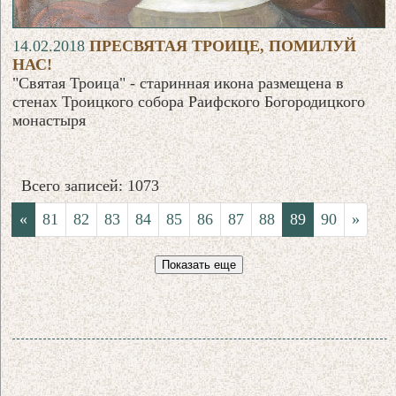
14.02.2018
ПРЕСВЯТАЯ ТРОИЦЕ, ПОМИЛУЙ
НАС!
"Святая Троица" - старинная икона размещена в
стенах Троицкого собора Раифского Богородицкого
монастыря
Всего записей: 1073
«
81
82
83
84
85
86
87
88
89
90
»
Показать еще