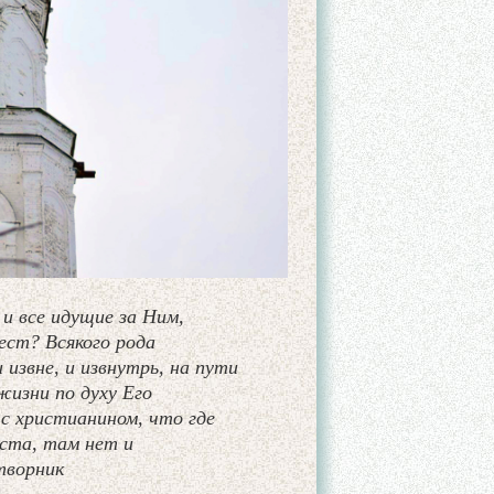
 и все идущие за Ним,
ест? Всякого рода
извне, и извнутрь, на пути
жизни по духу Его
 с христианином, что где
еста, там нет и
творник