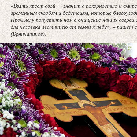
«Взять крест свой — значит с покорностью и смир
временным скорбям и бедствиям, которые благоуго
Промыслу попустить нам в очищение наших согреш
для человека лестницею от земли к небу», – пишет
(Брянчанинов).