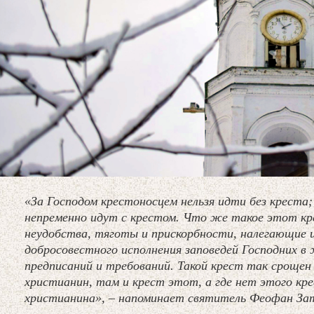
«За Господом крестоносцем нельзя идти без креста;
непременно идут с крестом. Что же такое этот кр
неудобства, тяготы и прискорбности, налегающие и 
добросовестного исполнения заповедей Господних в 
предписаний и требований. Такой крест так срощен
христианин, там и крест этот, а где нет этого кр
христианина», – напоминает святитель Феофан За