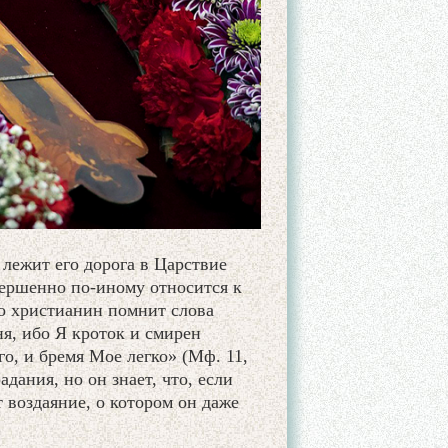
лежит его дорога в Царствие
вершенно по-иному относится к
но христианин помнит слова
ня, ибо Я кроток и смирен
о, и бремя Мое легко» (Мф. 11,
адания, но он знает, что, если
 воздаяние, о котором он даже