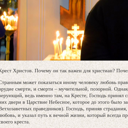
Крест Христов. Почему он так важен для христиан? Поче
Странным может показаться иному человеку любовь право
орудие смерти, и смерти – мучительной, позорной. Однак
верующий, ведь именно там, на Кресте, Господь принял с
них двери в Царствие Небесное, которое до этого было за
Ветхозаветных праведников). Господь, приняв страдания,
любовь, и указал путь к вечной жизни, который всегда пр
своего креста.