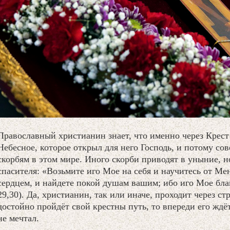
Православный христианин знает, что именно через Крест 
Небесное, которое открыл для него Господь, и потому со
скорбям в этом мире. Иного скорби приводят в уныние, 
спасителя: «Возьмите иго Мое на себя и научитесь от Ме
сердцем, и найдете покой душам вашим; ибо иго Мое благ
29,30). Да, христианин, так или иначе, проходит через стр
достойно пройдёт свой крестны путь, то впереди его ждёт
не мечтал.