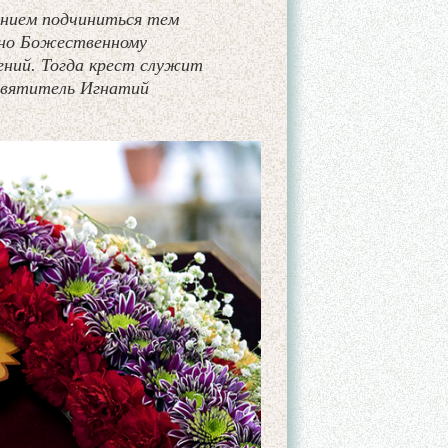
ением подчиниться тем
дно Божественному
ений. Тогда крест служит
 святитель Игнатий