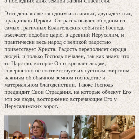
о последних днях земной жизни Спасителя.
Этот день является одним из главных, двунадесятых,
праздников Церкви. Он рассказывает об одном из
самых трагичных Евангельских событий: Господь
въезжает, подобно царю, в древний Иерусалим, и
практически весь народ с великой радостью
приветствует Христа. Радость переполняет сердца
людей, и только Господь печален, так как знает, что
то Царство, которое Он открывает людям,
совершенно не соответствует их суетным, мирским
чаяниям об обычном земном господстве и
материальном благоденствии. Также Господь
предвидит Свои Страдания, на которые облекут Его
эти же люди, восторженно встречающие Его у
Иерусалимских ворот.