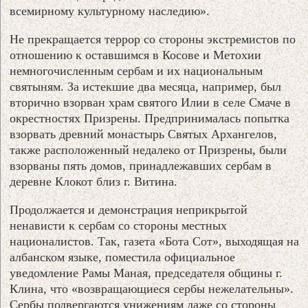
всемирному культурному наследию».
Не прекращается террор со стороны экстремистов по
отношению к оставшимся в Косове и Метохии
немногочисленным сербам и их национальным
святыням. За истекшие два месяца, например, был
вторично взорван храм святого Илии в селе Смаче в
окрестностях Призрены. Предпринималась попытка
взорвать древний монастырь Святых Архангелов,
также расположенный недалеко от Призрены, были
взорваны пять домов, принадлежавших сербам в
деревне Клокот близ г. Витина.
Продолжается и демонстрация неприкрытой
ненависти к сербам со стороны местных
националистов. Так, газета «Бота Сот», выходящая на
албанском языке, поместила официальное
уведомление Рамы Маная, председателя общины г.
Клина, что «возвращающиеся сербы нежелательны».
Сербы подвергаются унижениям даже со стороны