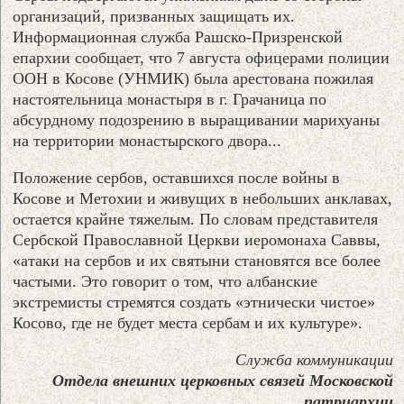
организаций, призванных защищать их.
Информационная служба Рашско-Призренской
епархии сообщает, что 7 августа офицерами полиции
ООН в Косове (УНМИК) была арестована пожилая
настоятельница монастыря в г. Грачаница по
абсурдному подозрению в выращивании марихуаны
на территории монастырского двора...
Положение сербов, оставшихся после войны в
Косове и Метохии и живущих в небольших анклавах,
остается крайне тяжелым. По словам представителя
Сербской Православной Церкви иеромонаха Саввы,
«атаки на сербов и их святыни становятся все более
частыми. Это говорит о том, что албанские
экстремисты стремятся создать «этнически чистое»
Косово, где не будет места сербам и их культуре».
Служба коммуникации
Отдела внешних церковных связей Московской
патриархии