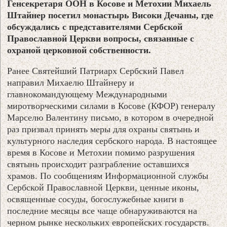
Генсекретаря ООН в Косове и Метохии Михаель
Штайнер посетил монастырь Високи Дечаны, где
обсуждались с представителями Сербской
Православной Церкви вопросы, связанные с
охраной церковной собственности.
Ранее Святейший Патриарх Сербский Павел
направил Михаелю Штайнеру и
главнокомандующему Международными
миротворческими силами в Косове (КФОР) генералу
Марселю Валентину письмо, в котором в очередной
раз призвал принять меры для охраны святынь и
культурного наследия сербского народа. В настоящее
время в Косове и Метохии помимо разрушения
святынь происходит разграбление оставшихся
храмов. По сообщениям Информационной службы
Сербской Православной Церкви, ценные иконы,
освященные сосуды, богослужебные книги в
последние месяцы все чаще обнаруживаются на
черном рынке нескольких европейских государств.