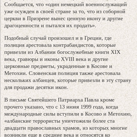
Сообщается, что «один немецкий военнослужащий
уже осужден в своей стране за то, что из соборной
церкви в Призрене вынес ценную икону и другие
драгоценности и пытался их продать».
Подобный случай произошел и в Греции, где
полиция арестовала контрабандистов, которые
привезли из Албании богослужебные книги XIX
века, гравюры и иконы XVIII века и другие
церковные предметы, украденные в Косове и
Метохии. Словенская полиция также арестовала
нескольких албанцев, которые привезли в эту страну
для продажи десятки икон.
В письме Святейшего Патриарха Павла кроме
прочего указано, что с 13 июня 1999 года, когда
международные силы вступили в Косово и Метохию,
«албанские террористы уничтожили более ста
двадцати православных храмов, из которых многие
возникли еще в средние века и относятся ко