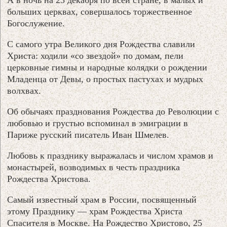
больших церквах, совершалось торжественное
Богослужение.
С самого утра Великого дня Рождества славили
Христа: ходили «со звездой» по домам, пели
церковные гимны и народные колядки о рождении
Младенца от Девы, о простых пастухах и мудрых
волхвах.
Об обычаях празднования Рождества до Революции с
любовью и грустью вспоминал в эмиграции в
Париже русский писатель Иван Шмелев.
Любовь к празднику выражалась и числом храмов и
монастырей, возводимых в честь праздника
Рождества Христова.
Самый известный храм в России, посвященный
этому Празднику — храм Рождества Христа
Спасителя в Москве. На Рождество Христово, 25