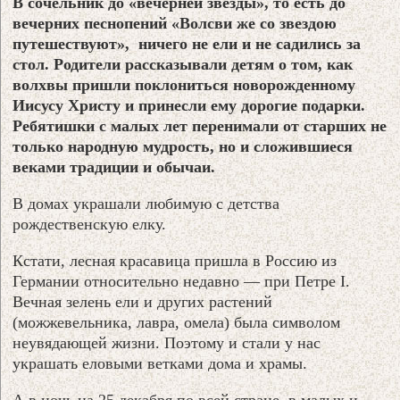
В сочельник до «вечерней звезды», то есть до
вечерних песнопений «Волсви же со звездою
путешествуют», ничего не ели и не садились за
стол. Родители рассказывали детям о том, как
волхвы пришли поклониться новорожденному
Иисусу Христу и принесли ему дорогие подарки.
Ребятишки с малых лет перенимали от старших не
только народную мудрость, но и сложившиеся
веками традиции и обычаи.
В домах украшали любимую с детства
рождественскую елку.
Кстати, лесная красавица пришла в Россию из
Германии относительно недавно — при Петре I.
Вечная зелень ели и других растений
(можжевельника, лавра, омела) была символом
неувядающей жизни. Поэтому и стали у нас
украшать еловыми ветками дома и храмы.
А в ночь на 25 декабря по всей стране, в малых и