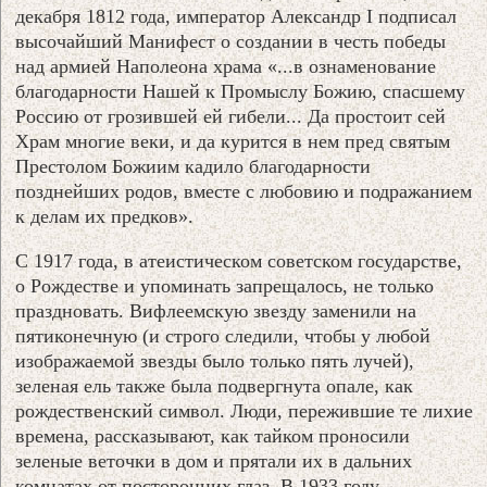
декабря 1812 года, император Александр I подписал
высочайший Манифест о создании в честь победы
над армией Наполеона храма «...в ознаменование
благодарности Нашей к Промыслу Божию, спасшему
Россию от грозившей ей гибели... Да простоит сей
Храм многие веки, и да курится в нем пред святым
Престолом Божиим кадило благодарности
позднейших родов, вместе с любовию и подражанием
к делам их предков».
С 1917 года, в атеистическом советском государстве,
о Рождестве и упоминать запрещалось, не только
праздновать. Вифлеемскую звезду заменили на
пятиконечную (и строго следили, чтобы у любой
изображаемой звезды было только пять лучей),
зеленая ель также была подвергнута опале, как
рождественский символ. Люди, пережившие те лихие
времена, рассказывают, как тайком проносили
зеленые веточки в дом и прятали их в дальних
комнатах от посторонних глаз. В 1933 году