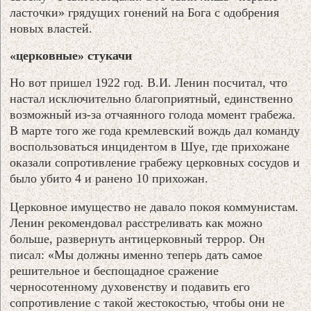
ласточки» грядущих гонений на Бога с одобрения
новых властей.
«церковные» стукачи
Но вот пришел 1922 год. В.И. Ленин посчитал, что
настал исключительно благоприятный, единственно
возможный из-за отчаянного голода момент грабежа.
В марте того же года кремлевский вождь дал команду
воспользоваться инцидентом в Шуе, где прихожане
оказали сопротивление грабежу церковных сосудов и
было убито 4 и ранено 10 прихожан.
Церковное имущество не давало покоя коммунистам.
Ленин рекомендовал расстреливать как можно
больше, развернуть антицерковный террор. Он
писал: «Мы должны именно теперь дать самое
решительное и беспощадное сражение
черносотенному духовенству и подавить его
сопротивление с такой жестокостью, чтобы они не