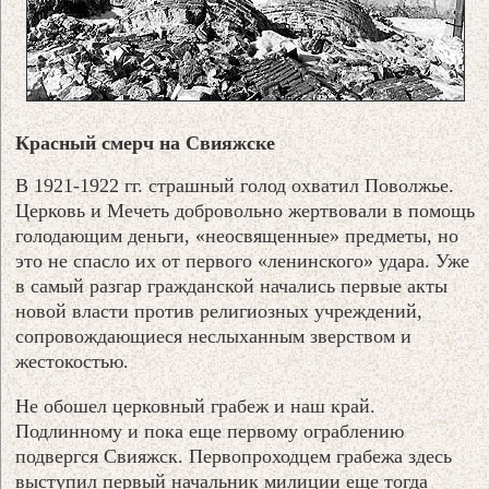
Красный смерч на Свияжске
В 1921-1922 гг. страшный голод охватил Поволжье.
Церковь и Мечеть добровольно жертвовали в помощь
голодающим деньги, «неосвященные» предметы, но
это не спасло их от первого «ленинского» удара. Уже
в самый разгар гражданской начались первые акты
новой власти против религиозных учреждений,
сопровождающиеся неслыханным зверством и
жестокостью.
Не обошел церковный грабеж и наш край.
Подлинному и пока еще первому ограблению
подвергся Свияжск. Первопроходцем грабежа здесь
выступил первый начальник милиции еще тогда