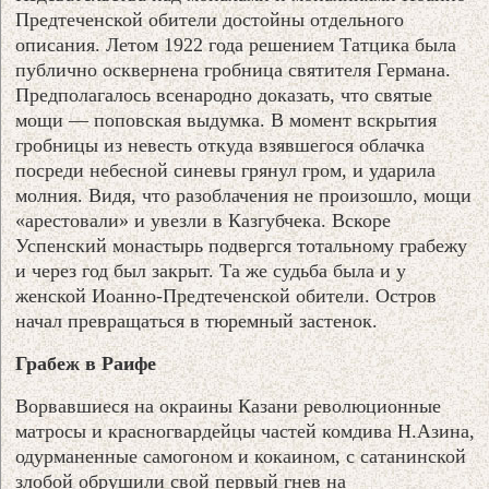
Предтеченской обители достойны отдельного
описания. Летом 1922 года решением Татцика была
публично осквернена гробница святителя Германа.
Предполагалось всенародно доказать, что святые
мощи — поповская выдумка. В момент вскрытия
гробницы из невесть откуда взявшегося облачка
посреди небесной синевы грянул гром, и ударила
молния. Видя, что разоблачения не произошло, мощи
«арестовали» и увезли в Казгубчека. Вскоре
Успенский монастырь подвергся тотальному грабежу
и через год был закрыт. Та же судьба была и у
женской Иоанно-Предтеченской обители. Остров
начал превращаться в тюремный застенок.
Грабеж в Раифе
Ворвавшиеся на окраины Казани революционные
матросы и красногвардейцы частей комдива Н.Азина,
одурманенные самогоном и кокаином, с сатанинской
злобой обрушили свой первый гнев на