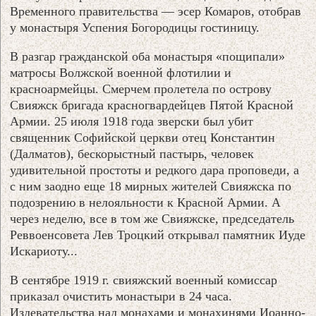
Временного правительства — эсер Комаров, отобрав
у монастыря Успения Богородицы гостиницу.
В разгар гражданской оба монастыря «пощипали»
матросы Волжской военной флотилии и
красноармейцы. Смерчем пролетела по острову
Свияжск бригада красногвардейцев Пятой Красной
Армии. 25 июля 1918 года зверски был убит
священник Софийской церкви отец Константин
(Далматов), бескорыстный пастырь, человек
удивительной простоты и редкого дара проповеди, а
с ним заодно еще 18 мирных жителей Свияжска по
подозрению в нелояльности к Красной Армии. А
через неделю, все в том же Свияжске, председатель
Реввоенсовета Лев Троцкий открывал памятник Иуде
Искариоту...
В сентябре 1919 г. свияжский военный комиссар
приказал очистить монастыри в 24 часа.
Издевательства над монахами и монахинями Иоанно-