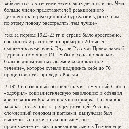
забыли этого в течение нескольких десятилетий. Чем
больше число представителей реакционного
духовенства и реакционной буржуазии удастся нам
по этому поводу расстрелять, тем лучше».
Уже за период 1922-23 гг. в стране было арестовано,
сослано или расстреляно примерно 20 тысяч
священнослужителей. Внутри Русской Православной
Церкви с помощью ОГПУ было создано лояльное
большевикам так называемое «обновленное
течение», которое сумело подчинить себе до 70
процентов всех приходов России.
В 1923 г. созванный обновленцами Поместный Собор
«одобрил» социалистическую революцию и объявил
арестованного большевиками патриарха Тихона вне
закона. Последний патриарх уходящей России,
сломленный голодом и пытками, вынужден был
выступить с покаянным письмом, чье
происхождение, как и внезапная смерть Тихона еще