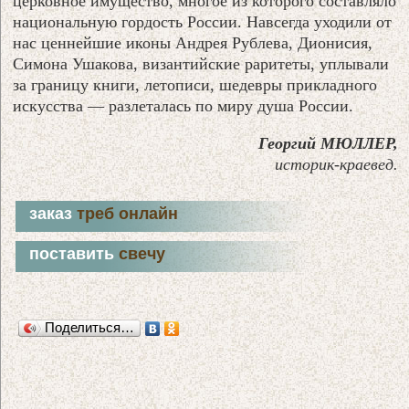
церковное имущество, многое из которого составляло
национальную гордость России. Навсегда уходили от
нас ценнейшие иконы Андрея Рублева, Дионисия,
Симона Ушакова, византийские раритеты, уплывали
за границу книги, летописи, шедевры прикладного
искусства — разлеталась по миру душа России.
Георгий МЮЛЛЕР,
историк-краевед.
заказ
треб онлайн
поставить
свечу
Поделиться…