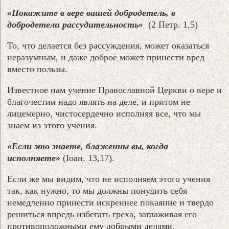
«Покажите в вере вашей добродетель, в
добродетели рассудительность»
(2 Петр. 1,5)
То, что делается без рассуждения, может оказаться
неразумным, и даже доброе может принести вред
вместо пользы.
Известное нам учение Православной Церкви о вере и
благочестии надо являть на деле, и притом не
лицемерно, чистосердечно исполняя все, что мы
знаем из этого учения.
«Если это знаете, блаженны вы, когда
исполняете»
(Iоан. 13,17).
Если же мы видим, что не исполняем этого учения
так, как нужно, то мы должны понудить себя
немедленно принести искреннее покаяние и твердо
решиться впредь избегать греха, заглаживая его
противоположными ему добрыми делами.