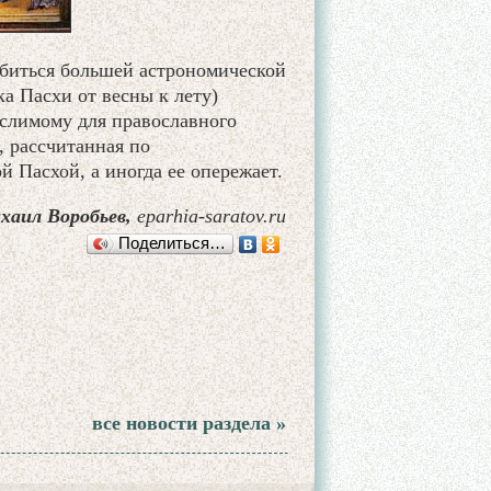
обиться большей астрономической
а Пасхи от весны к лету)
ыслимому для православного
 рассчитанная по
й Пасхой, а иногда ее опережает.
хаил Воробьев,
eparhia-saratov.ru
Поделиться…
все новости раздела »