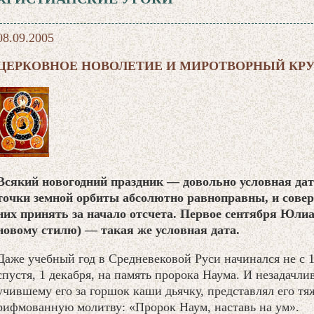
08.09.2005
ЦЕРКОВНОЕ НОВОЛЕТИЕ И МИРОТВОРНЫЙ КРУ
Всякий новогодний праздник — довольно условная дат
точки земной орбиты абсолютно равноправны, и совер
них принять за начало отсчета. Первое сентября Юлиа
новому стилю) — такая же условная дата.
Даже учебный год в Средневековой Руси начинался не с 1-
спустя, 1 декабря, на память пророка Наума. И незадачли
учившему его за горшок каши дьячку, представлял его т
рифмованную молитву: «Пророк Наум, наставь на ум».