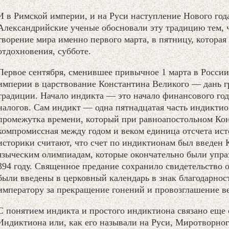
И в Римской империи, и на Руси наступление Нового года
Александрийские ученые обосновали эту традицию тем, ч
творение мира именно первого марта, в пятницу, котора
отдохновения, субботе.
Первое сентября, сменившее привычное 1 марта в России 
империи в царствование Константина Великого — дань г
традиции. Начало индикта — это начало финансового года
налогов. Сам индикт — одна пятнадцатая часть индиктио
промежутка времени, который при равноапостольном Кон
компромиссная между годом и веком единица отсчета ист
историки считают, что счет по индиктионам был введен 
языческим олимпиадам, которые окончательно были упр
394 году. Священное предание сохранило свидетельство 
были введены в церковный календарь в знак благодарно
императору за прекращение гонений и провозглашение в
С понятием индикта и простого индиктиона связано еще
Индиктиона или, как его называли на Руси, Миротворно