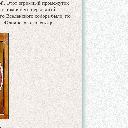
ной. Этот огромный промежуток
е с ним и весь церковный
о Вселенского собора было, по
ен Юлианского календаря.