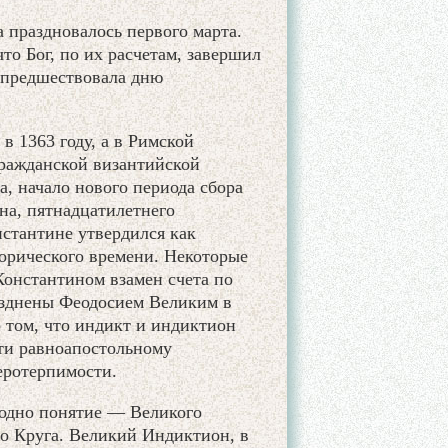
 праздновалось первого марта.
то Бог, по их расчетам, завершил
я предшествовала дню
в 1363 году, а в Римской
ражданской византийской
, начало нового периода сбора
на, пятнадцатилетнего
стантине утвердился как
орического времени. Некоторые
Константином взамен счета по
азднены Феодосием Великим в
о том, что индикт и индиктион
сти равноапостольному
еротерпимости.
 одно понятие — Великого
го Круга. Великий Индиктион, в