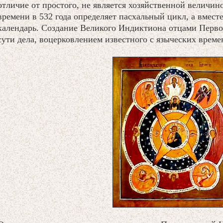
отличие от простого, не является хозяйственной величи
времени в 532 года определяет пасхальный цикл, а вмест
календарь. Создание Великого Индиктиона отцами Первог
сути дела, воцерковлением известного с языческих врем