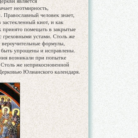
еркви является
ачает неотмирность,
. Православный человек знает,
 застекленный киот, и как
х принято помещать в закрытые
с греховными устами. Столь же
 вероучительные формулы,
 быть упрощены и исправлены.
ния возникали при попытке
 Столь же неприкосновенной
Церковью Юлианского календаря.