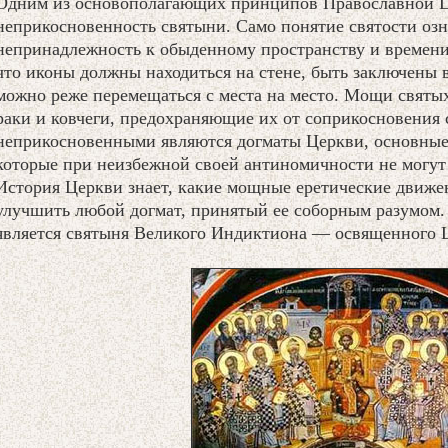
Одним из основополагающих принципов Православной Ц
неприкосновенность святыни. Само понятие святости озн
непринадлежность к обыденному пространству и времени
что иконы должны находиться на стене, быть заключены в
можно реже перемещаться с места на место. Мощи святы
раки и ковчеги, предохраняющие их от соприкосновения 
неприкосновенными являются догматы Церкви, основные
которые при неизбежной своей антиномичности не могут
История Церкви знает, какие мощные еретические движе
улучшить любой догмат, принятый ее соборным разумом.
является святыня Великого Индиктиона — освященного 