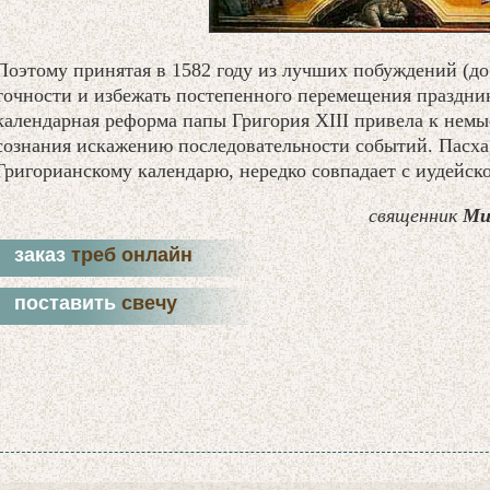
Поэтому принятая в 1582 году из лучших побуждений (д
точности и избежать постепенного перемещения праздник
календарная реформа папы Григория XIII привела к нем
сознания искажению последовательности событий. Пасха,
Григорианскому календарю, нередко совпадает с иудейско
cвященник
Ми
заказ
треб онлайн
поставить
свечу