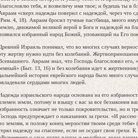
благословлю тебя, и возвеличу имя твое; и будешь ты в бл
Авраам «сверх надежды поверил с надеждой, через что с
(Рим. 4, 18). Авраам бросил тучные пастбища, много им
землю, движимой великой верой в Бога и надеждой на бл
появился избранный народ Божий, уповающий на Его пок
Древний Израиль понимал, что во многих случаях вернос
эту жертву нужно идти без колебаний. Жертвоприношени
Всевышнего. Авраам знал, что Господь благословил его, 
земный» (Быт. 13, 16) и без колебания идет к жертвенник
дальнейшей истории еврейского народа было много случае
овладевали сердцами многих людей.
Надежда израильского народа основана на его избранност
племен земли, потому и взыщу с вас за все беззакония ваш
избранность означает не только покровительство, но и т
Господь предупреждает о наказаниях за грехи. «И рассею 
по землям, и положу конец мерзостям твоим среди тебя» (
терял надежду на спасение, если он осудит свои грехи. К
«Вспомните о злых путях ваших и недобрых делах ваших