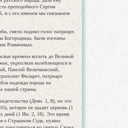
 русского народа, дала ему
сть преподобного Сергия
й, и с его именем мы связываем
рби, смело поднял голос патриарх
цы Богородицы, были изгнаны
тии Романовых.
елые времена вплоть до Великой
ожье, укрепляли колеблющихся и
ий, Паисий Величковский,
трополит Филарет, патриарх
ибла надежда народа на
ве нашей страны.
детельства (Деян. 1, 8), но это
16), которое не щадит церковь (1
 дней (1 Ин. 2, 18). Это время
ая о Страшном Суде, нужно
ет прославиться во святых Своих