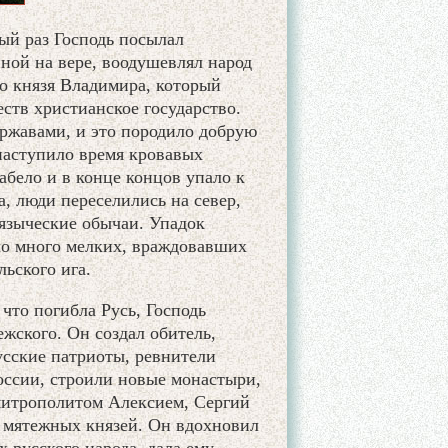
ый раз Господь посылал
ной на вере, воодушевлял народ
го князя Владимира, который
еств христианское государство.
ржавами, и это породило добрую
 наступило время кровавых
абело и в конце концов упало к
, люди переселились на север,
языческие обычаи. Упадок
ло много мелких, враждовавших
ьского ига.
 что погибла Русь, Господь
жского. Он создал обитель,
усские патриоты, ревнители
оссии, строили новые монастыри,
 митрополитом Алексием, Сергий
в мятежных князей. Он вдохновил