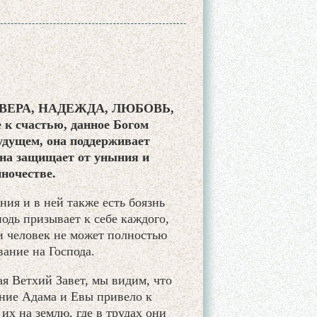
ей: ВЕРА, НАДЕЖДА, ЛЮБОВЬ,
 к счастью, данное Богом
удущем, она поддерживает
она защищает от уныния и
иночестве.
ия и в ней также есть боязнь
одь призывает к себе каждого,
и человек не может полностью
ание на Господа.
я Ветхий Завет, мы видим, что
ение Адама и Евы привело к
их на землю, где в трудах они