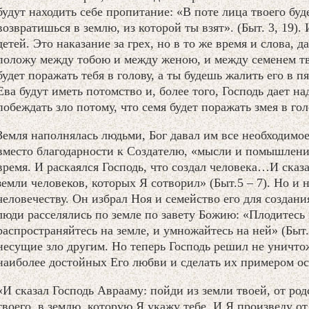
будут находить себе пропитание: «В поте лица твоего буд
возвратишься в землю, из которой ты взят». (Быт. 3, 19)
детей. Это наказание за грех, но в то же время и слова,
положу между тобою и между женою, и между семенем тв
будет поражать тебя в голову, а ты будешь жалить его в пя
Ева будут иметь потомство и, более того, Господь дает на
побеждать зло потому, что семя будет поражать змея в гол
Земля наполнялась людьми, Бог давал им все необходимое
вместо благодарности к Создателю, «мысли и помышления
время. И раскаялся Господь, что создал человека…И сказа
земли человеков, которых Я сотворил» (Быт.5 – 7). Но и н
человечеству. Он избрал Ноя и семейство его для создан
люди расселялись по земле по завету Божию: «Плодитесь 
распространяйтесь на земле, и умножайтесь на ней» (Быт.
несущие зло другим. Но теперь Господь решил не уничто
наиболее достойных Его любви и сделать их примером о
«И сказал Господь Аврааму: пойди из земли твоей, от род
твоего, в землю, которую Я укажу тебе. И Я произведу от