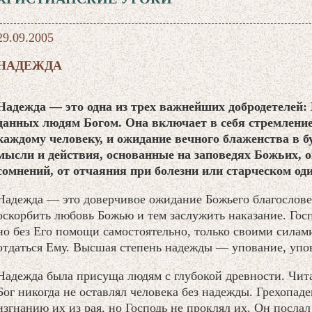
29.09.2005
НАДЕЖДА
Надежда — это одна из трех важнейших добродетел
данных людям Богом. Она включает в себя стремление
каждому человеку, и ожидание вечного блаженства в б
мысли и действия, основанные на заповедях Божьих, 
сомнений, от отчаяния при болезни или старческом од
Надежда — это доверчивое ожидание Божьего благословен
оскорбить любовь Божью и тем заслужить наказание. Госп
но без Его помощи самостоятельно, только своими силам
отдаться Ему. Высшая степень надежды — упование, упов
Надежда была присуща людям с глубокой древности. Чита
Бог никогда не оставлял человека без надежды. Грехопад
изгнанию их из рая, но Господь не проклял их. Он послал 