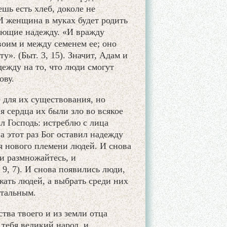
ешь есть хлеб, доколе не
. И женщина в муках будет родить
 дающие надежду. «И вражду
оим и между семенем ее; оно
ту». (Быт. 3, 15). Значит, Адам и
дежду на то, что люди смогут
ову.
 для их существования, но
 сердца их были зло во всякое
л Господь: истреблю с лица
а этот раз Бог оставил надежду
ия нового племени людей. И снова
и размножайтесь, и
 9, 7). И снова появились люди,
жать людей, а выбрать среди них
стальным.
ства твоего и из земли отца
 тебя великий народ, и