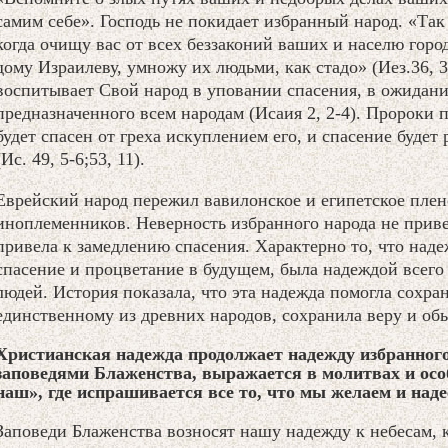
самим себе». Господь не покидает избранный народ. «Так 
когда очищу вас от всех беззаконий ваших и населю го
дому Израилеву, умножу их людьми, как стадо» (Иез.36, 3
воспитывает Свой народ в уповании спасения, в ожидани
предназначенного всем народам (Исаия 2, 2-4). Пророки 
будет спасен от греха искуплением его, и спасение будет
(Ис. 49, 5-6;53, 11).
Еврейский народ пережил вавилонское и египетское плен
иноплеменников. Неверность избранного народа не привел
привела к замедлению спасения. Характерно то, что наде
спасение и процветание в будущем, была надеждой всего 
людей. История показала, что эта надежда помогла сохра
единственному из древних народов, сохранила веру и об
Христианская надежда продолжает надежду избранного
заповедями Блаженства, выражается в молитвах и осо
наш», где испрашивается все то, что мы желаем и над
Заповеди Блаженства возносят нашу надежду к небесам, к