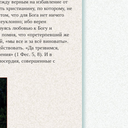
ежду верным на избавление от
ь христианину, по которому, не
том, что для Бога нет ничего
еуклонно; ибо верен
вуясь любовью к Богу и
, помня, что «претерпевший же
й, «мы все и за всё виноваты».
йствовать. «Да трезвимся,
ия» (1 Фес. 5, 8). И в
лосердия, совершенные с