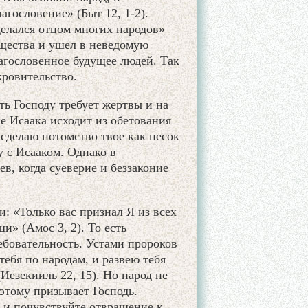
агословение» (Быт 12, 1-2).
делался отцом многих народов»
ущества и ушел в неведомую
агословенное будущее людей. Так
ровительство.
ть Господу требует жертвы и на
е Исаака исходит из обетования
«сделаю потомство твое как песок
у с Исааком. Однако в
в, когда суеверие и беззаконие
и: «Только вас признал Я из всех
и» (Амос 3, 2). То есть
ребовательность. Устами пророков
тебя по народам, и развею тебя
Иезекииль 22, 15). Но народ не
 этому призывает Господь.
 и почувствуйте отвращение к