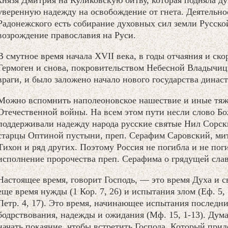
князя Дмитрия на Куликовскую битву, которая подняла дух
уверенную надежду на освобождение от гнета. Деятельно
Радонежского есть собирание духовных сил земли Русско
возрождение православия на Руси.
В смутное время начала XVII века, в годы отчаяния и ско
Гермоген и снова, покровительством Небесной Владычи
враги, и было заложено начало нового государства динас
Можно вспомнить наполеоновское нашествие и иные тяж
Отечественной войны. На всем этом пути несли слово Б
поддерживали надежду народа русские святые Нил Сорск
старцы Оптиной пустыни, преп. Серафим Саровский, ми
Тихон и ряд других. Поэтому Россия не погибла и не пог
исполнение пророчества преп. Серафима о грядущей сла
Настоящее время, говорит Господь, — это время Духа и сви
еще время нужды (1 Кор. 7, 26) и испытания злом (Еф. 5, 
Петр. 4, 17). Это время, начинающее испытания последних
бодрствования, надежды и ожидания (Мф. 15, 1-13). Дум
начать покаяние, чтобы встретить Господа, Который прид