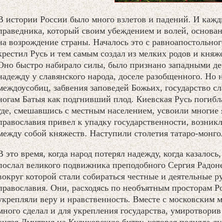
В истории России было много взлетов и падений. И кажд
праведника, который своим убеждением и волей, основан
на возрождение страны. Началось это с равноапостольно
крестил Русь и тем самым создал из мелких родов и княж
Оно быстро набирало силы, было признано западными де
надежду у славянского народа, доселе разобщенного. Но
междоусобиц, забвения заповедей Божьих, государство сл
ногам Батыя как подгнивший плод. Киевская Русь погибла
где, смешавшись с местным населением, усвоили многие 
православия привел к упадку государственности, возник
между собой княжеств. Наступили столетия татаро-монгол
В это время, когда народ потерял надежду, когда казалось,
послал великого подвижника преподобного Сергия Радоне
вокруг которой стали собираться честные и деятельные р
православия. Они, расходясь по необъятным просторам Р
укрепляли веру и нравственность. Вместе с московским
много сделал и для укрепления государства, умиротвори