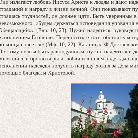
Они излагают любовь Иисуса Христа к людям и дают над
страданий и награду в жизни вечной. Они показывают пут
страшась трудностей, он должен идти. Быть уверенным в 
невозможного. «Будем держаться исповедания упования н
Обещающий».. (Евр. 10, 23). Нужно надеяться, руководст
исполнением Его воли. Переносить тяготы обстоятельств
до конца спасется» (Мф. 10, 22). Как писал Ф.Достоевски
Поэтому нельзя быть равнодушным, нужно надеяться и де
облекшись в броню веры и любви и в шлем надежды спасен
исполнении надежды получить награду Божия за дела ми
помощью благодати Христовой.