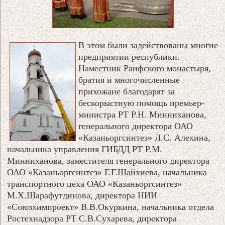
В этом были задействованы многие
предприятии республики.
Наместник Раифского монастыря,
братия и многочисленные
прихожане благодарят за
бескорыстную помощь премьер-
министра РТ Р.Н. Минниханова,
генерального директора ОАО
«Казаньоргсинтез» Л.С. Алехина,
начальника управления ГИБДД РТ Р.М.
Минниханова, заместителя генерального директора
ОАО «Казаньоргсинтез» Г.Г.Шайхиева, начальника
транспортного цеха ОАО «Казаньоргсинтез»
М.Х.Шарафутдинова, директора НИИ
«Союзхимпроект» В.В.Окуркина, начальника отдела
Ростехнадзора РТ С.В.Сухарева, директора