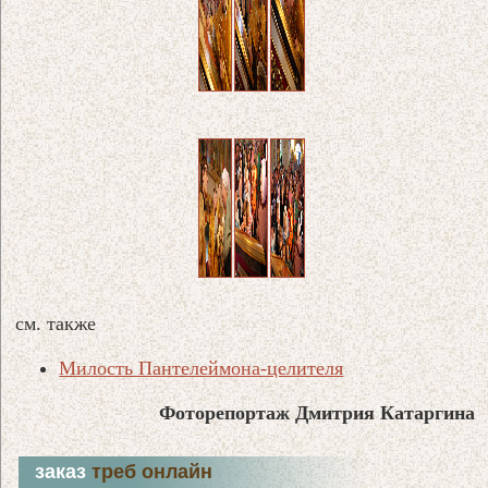
см. также
Милость Пантелеймона-целителя
Фоторепортаж Дмитрия Катаргина
заказ
треб онлайн