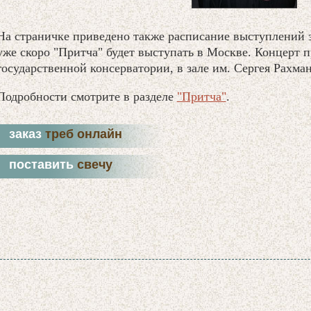
На страничке приведено также расписание выступлений з
уже скоро "Притча" будет выступать в Москве. Концерт 
государственной консерватории, в зале им. Сергея Рахма
Подробности смотрите в разделе
"Притча"
.
заказ
треб онлайн
поставить
свечу