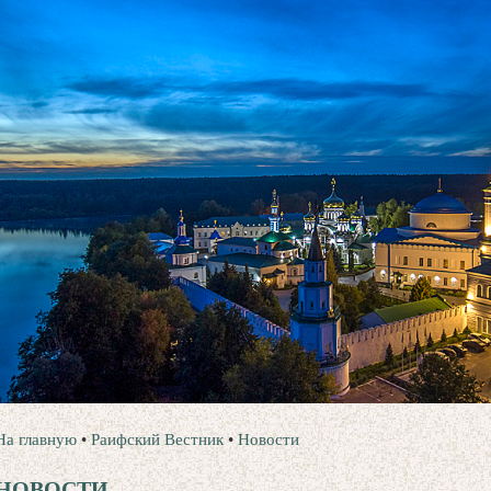
На главную
•
Раифский Вестник
•
Новости
НОВОСТИ