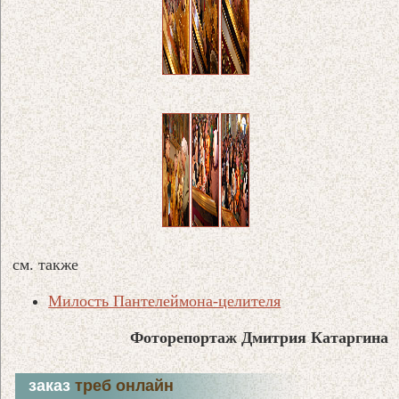
см. также
Милость Пантелеймона-целителя
Фоторепортаж Дмитрия Катаргина
заказ
треб онлайн