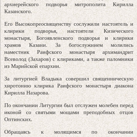
архиерейского подворья митрополита Кирилла
Казанского.
Его Высокопреосвященству сослужили настоятель и
клирики подворья, настоятели Кизического
монастыря, Богоявленского подворья и клирики
храмов Казани. За богослужнием молились
наместник Раифского монастыря архимандрит
Всеволод (Захаров) с клириками, а также паломники
из Марийской епархии.
За литургией Владыка совершил священническую
хиротонию клирика Раифского монастыря диакона
Кирилла Назарова.
По окончании Литургии был отслужен молебен перед
иконой со святыми мощами преподобных отцов
Оптинских.
Обращаясь к молящимся по окончании