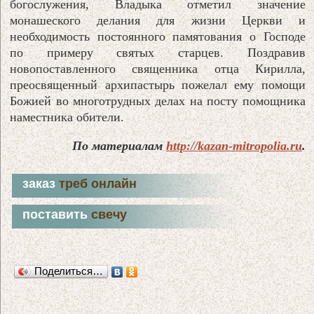
богослужения, Владыка отметил значение
монашеского делания для жизни Церкви и
необходимость постоянного памятования о Господе
по примеру святых старцев. Поздравив
новопоставленного священника отца Кирилла,
преосвященный архипастырь пожелал ему помощи
Божией во многотрудных делах на посту помощника
наместника обители.
По материалам
http://kazan-mitropolia.ru
.
заказ
треб онлайн
поставить
свечу
Поделиться…