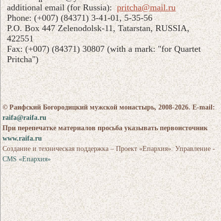
additional email (for Russia):
pritcha@mail.ru
Phone: (+007) (84371) 3-41-01, 5-35-56
P.O. Box 447 Zelenodolsk-11, Tatarstan, RUSSIA,
422551
Fax: (+007) (84371) 30807 (with a mark: "for Quartet
Pritcha")
© Раифский Богородицкий мужской монастырь, 2008-2026. E-mail:
raifa@raifa.ru
При перепечатке материалов просьба указывать первоисточник
www.raifa.ru
Создание и техническая поддержка – Проект «Епархия». Управление -
CMS «Епархия»