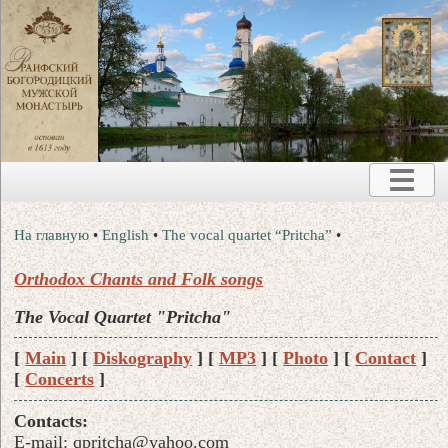
На главную
•
English
•
The vocal quartet “Pritcha”
•
Orthodox Chants and Folk songs
The Vocal Quartet "Pritcha"
[
Main
] [
Diskography
] [
MP3
] [
Photo
] [
Contact
]
[
Concerts
]
Contacts:
E-mail: qpritcha@yahoo.com