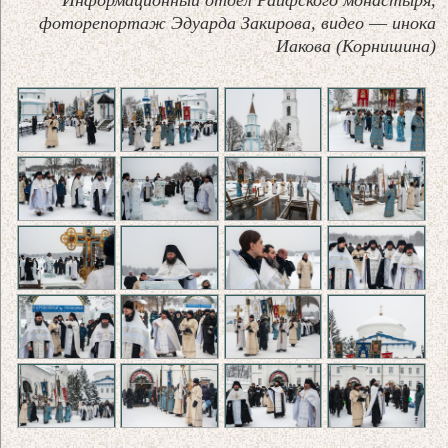
Информационный отдел Раифского монастыря,
фоторепортаж Эдуарда Закирова, видео
—
инока
Иакова (Корнишина)