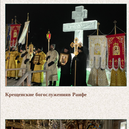
Крещенские богослуженияв Раифе