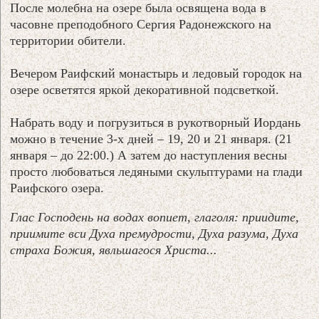
После молебна на озере была освящена вода в
часовне преподобного Сергия Радонежского на
территории обители.
Вечером Раифский монастырь и ледовый городок на
озере осветятся яркой декоративной подсветкой.
Набрать воду и погрузиться в рукотворный Иордань
можно в течение 3-х дней – 19, 20 и 21 января. (21
января – до 22:00.) А затем до наступления весны
просто любоваться ледяными скульптурами на глади
Раифского озера.
Глас Господень на водах вопиет, глаголя: приидите,
приимите вси Духа премудрости, Духа разума, Духа
страха Божия, явльшагося Христа...