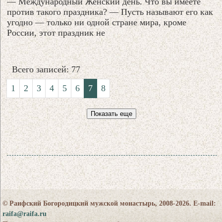
— Международный Женский день. Что вы имеете
против такого праздника? — Пусть называют его как
угодно — только ни одной стране мира, кроме
России, этот праздник не
Всего записей: 77
1
2
3
4
5
6
7
8
Показать еще
© Раифский Богородицкий мужской монастырь, 2008-2026. E-mail:
raifa@raifa.ru