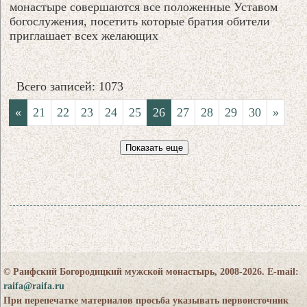
монастыре совершаются все положенные Уставом
богослужения, посетить которые братия обители
приглашает всех желающих
Всего записей: 1073
«
21
22
23
24
25
26
27
28
29
30
»
Показать еще
© Раифский Богородицкий мужской монастырь, 2008-2026. E-mail:
raifa@raifa.ru
При перепечатке материалов просьба указывать первоисточник