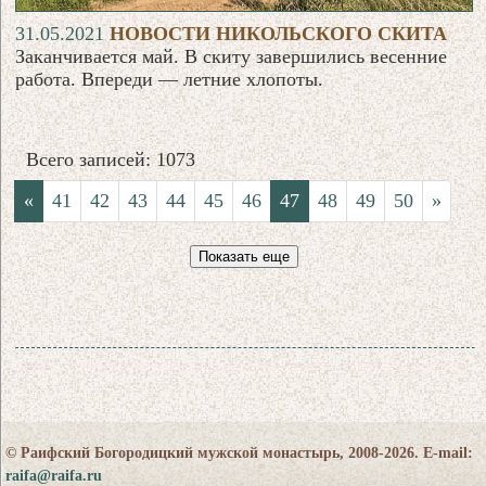
31.05.2021
НОВОСТИ НИКОЛЬСКОГО СКИТА
Заканчивается май. В скиту завершились весенние
работа. Впереди — летние хлопоты.
Всего записей: 1073
«
41
42
43
44
45
46
47
48
49
50
»
Показать еще
© Раифский Богородицкий мужской монастырь, 2008-2026. E-mail:
raifa@raifa.ru