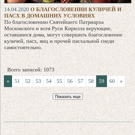
14.04.2020
О БЛАГОСЛОВЕНИИ КУЛИЧЕЙ И
ПАСХ В ДОМАШНИХ УСЛОВИЯХ
По благословению Святейшего Патриарха
Московского и всея Руси Кирилла верующие,
оставшиеся дома, могут совершить благословение
куличей, пасх, яиц и прочей пасхальной снеди
самостоятельно.
Всего записей: 1073
«
51
52
53
54
55
56
57
58
59
60
»
Показать еще