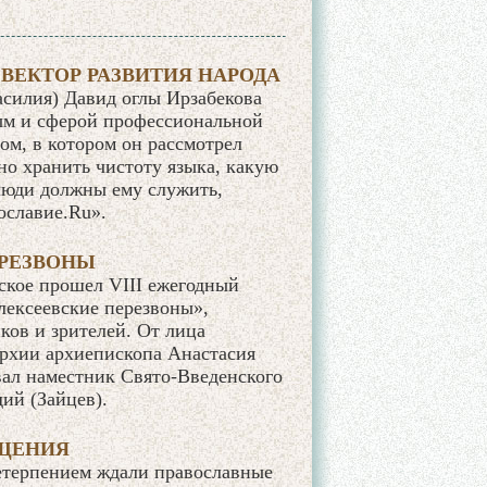
 ВЕКТОР РАЗВИТИЯ НАРОДА
асилия) Давид оглы Ирзабекова
ным и сферой профессиональной
ом, в котором он рассмотрел
но хранить чистоту языка, какую
 люди должны ему служить,
ославие.Ru».
ЕРЕЗВОНЫ
вское прошел VIII ежегодный
лексеевские перезвоны»,
ков и зрителей. От лица
архии архиепископа Анастасия
вал наместник Свято-Введенского
ий (Зайцев).
ЕЩЕНИЯ
нетерпением ждали православные