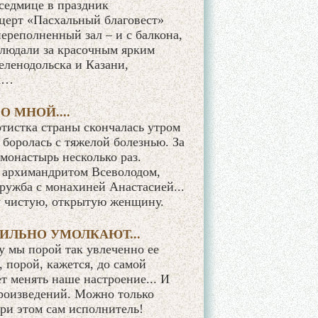
седмице в праздник
церт «Пасхальный благовест»
переполненный зал – и с балкона,
блюдали за красочным ярким
еленодольска и Казани,
ры…
О МНОЙ....
тистка страны скончалась утром
 боролась с тяжелой болезнью. За
монастырь несколько раз.
 архимандритом Всеволодом,
ружба с монахиней Анастасией...
у чистую, открытую женщину.
СИЛЬНО УМОЛКАЮТ...
у мы порой так увлеченно ее
 порой, кажется, до самой
т менять наше настроение... И
произведений. Можно только
при этом сам исполнитель!