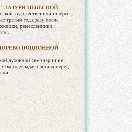
 "ЛАЗУРИ НЕБЕСНОЙ"
льской художественной галерее
же третий год сразу после
ожники, ремесленники,
оты.
 ДОРЕВОЛЮЦИОННОЙ
ской духовной семинарии не
этом году задача встала перед
еки.
87