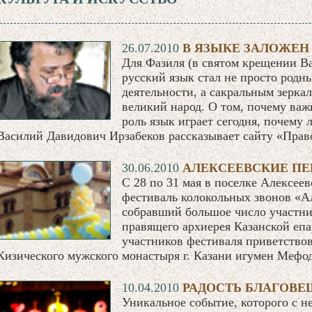
26.07.2010
В ЯЗЫКЕ ЗАЛОЖЕН
Для Фазиля (в святом крещении В
русский язык стал не просто род
деятельности, а сакральным зеркал
великий народ. О том, почему важ
роль язык играет сегодня, почему
Василий Давидович Ирзабеков рассказывает сайту «Прав
30.06.2010
АЛЕКСЕЕВСКИЕ П
С 28 по 31 мая в поселке Алексее
фестиваль колокольных звонов «А
собравший большое число участни
правящего архиерея Казанской еп
участников фестиваля приветство
Кизического мужского монастыря г. Казани игумен Мефод
10.04.2010
РАДОСТЬ БЛАГОВ
Уникальное событие, которого с 