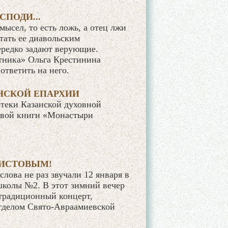
СПОДИ...
ысел, то есть ложь, а отец лжи
итать еe диавольским
редко задают верующие.
тника» Ольга Крестинина
тветить на него.
НСКОЙ ЕПАРХИИ
отеки Казанской духовной
овой книги «Монастыри
РИСТОВЫМ!
лова не раз звучали 12 января в
школы №2. В этот зимний вечер
 традиционный концерт,
тделом Свято-Авраамиевской