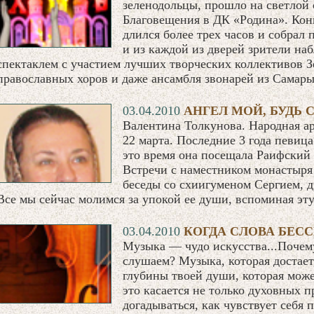
зеленодольцы, прошло на cветлой 
Благовещения в ДК «Родина». Кон
длился более трех часов и собрал 
и из каждой из дверей зрители на
спектаклем с участием лучших творческих коллективов З
православных хоров и даже ансамбля звонарей из Сама
03.04.2010
АНГЕЛ МОЙ, БУДЬ С
Валентина Толкунова. Народная ар
22 марта. Последние 3 года певица
это время она посещала Раифский 
Встречи с наместником монастыря
беседы со схиигуменом Сергием, д
Все мы сейчас молимся за упокой ее души, вспоминая эт
03.04.2010
КОГДА СЛОВА БЕС
Музыка — чудо искусства...Почем
слушаем? Музыка, которая достает,
глубины твоей души, которая може
это касается не только духовных 
догадываться, как чувствует себя 