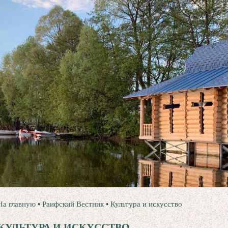
На главную
•
Раифский Вестник
•
Культура и искусство
КУЛЬТУРА И ИСКУССТВО