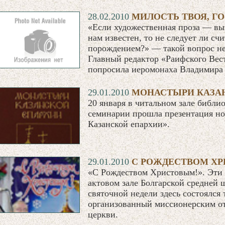
28.02.2010
МИЛОСТЬ ТВОЯ, ГО
«Если художественная проза — вым
нам известен, то не следует ли сч
порождением?» — такой вопрос не
Главный редактор «Раифского Вес
попросила иеромонаха Владимира о
29.01.2010
МОНАСТЫРИ КАЗА
20 января в читальном зале библи
семинарии прошла презентация н
Казанской епархии».
29.01.2010
C РОЖДЕСТВОМ Х
«С Рождеством Христовым!». Эти с
актовом зале Болгарской средней 
святочной недели здесь состоялся
организованный миссионерским о
церкви.