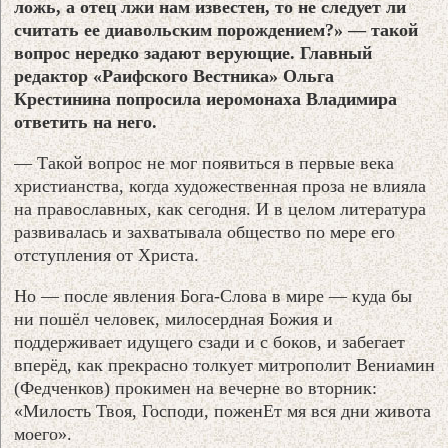
ложь, а отец лжи нам известен, то не следует ли
считать еe диавольским порождением?» — такой
вопрос нередко задают верующие. Главный
редактор «Раифского Вестника» Ольга
Крестинина попросила иеромонаха Владимира
ответить на него.
— Такой вопрос не мог появиться в первые века
христианства, когда художественная проза не влияла
на православных, как сегодня. И в целом литература
развивалась и захватывала общество по мере его
отступления от Христа.
Но — после явления Бога-Слова в мире — куда бы
ни пошёл человек, милосердная Божия и
поддерживает идущего сзади и с боков, и забегает
вперёд, как прекрасно толкует митрополит Вениамин
(Федченков) прокимен на вечерне во вторник:
«Милость Твоя, Господи, поженЕт мя вся дни живота
моего».