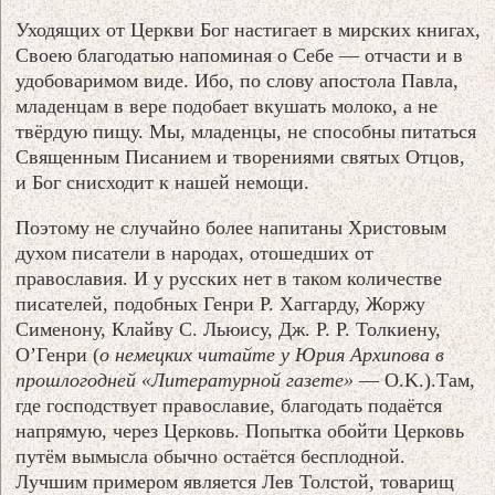
Уходящих от Церкви Бог настигает в мирских книгах,
Своею благодатью напоминая о Себе — отчасти и в
удобоваримом виде. Ибо, по слову апостола Павла,
младенцам в вере подобает вкушать молоко, а не
твёрдую пищу. Мы, младенцы, не способны питаться
Священным Писанием и творениями святых Отцов,
и Бог снисходит к нашей немощи.
Поэтому не случайно более напитаны Христовым
духом писатели в народах, отошедших от
православия. И у русских нет в таком количестве
писателей, подобных Генри Р. Хаггарду, Жоржу
Сименону, Клайву С. Льюису, Дж. Р. Р. Толкиену,
О’Генри (
о немецких читайте у Юрия Архипова в
прошлогодней «Литературной газете»
— O.K.).Там,
где господствует православие, благодать подаётся
напрямую, через Церковь. Попытка обойти Церковь
путём вымысла обычно остаётся бесплодной.
Лучшим примером является Лев Толстой, товарищ