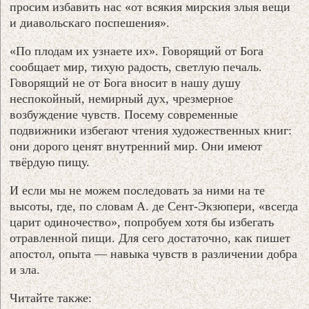
просим избавить нас «от всякия мирския злыя вещи
и диавольскаго поспешения».
«По плодам их узнаете их». Говорящий от Бога
сообщает мир, тихую радость, светлую печаль.
Говорящий не от Бога вносит в нашу душу
неспокойный, немирный дух, чрезмерное
возбуждение чувств. Посему современные
подвижники избегают чтения художественных книг:
они дорого ценят внутренний мир. Они имеют
твёрдую пищу.
И если мы не можем последовать за ними на те
высоты, где, по словам А. де Сент-Экзюпери, «всегда
царит одиночество», попробуем хотя бы избегать
отравленной пищи. Для сего достаточно, как пишет
апостол, опыта — навыка чувств в различении добра
и зла.
Читайте также: