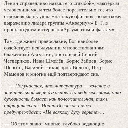
Ленин справедливо назвал его «глыбой», «матёрым
человечищем», и тем более поразительно то, что
огромная мощь ушла «на такую фигню», по меткому
выражению лидера группы «Аквариум» Б. Г. в
прошлогоднем интервью «Аргументам и фактам».
Там, где живёт православие, Бог наиболее
содействует невыдуманным повествованиям:
блаженный Августин, протоиерей Сергий
Четвериков, Иван Шмелёв, Борис Зайцев, Борис
Шергин, Василий Никифоров-Волгин, Пётр
Мамонов и многие ещё подтверждают сие.
— Получается, что литература — явление в
значительной мере духовное. Но ведь мы знаем, что
духовность бывает как положительная, так и
отрицательная. Иоанн Богослов прямо
предупреждает: «Не всякому духу верьте»…
— Об этом знают многие, глубоко ведающие