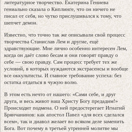
литературное творчество. Екатерина Гениева
гениально сказала о Киплинге, что он ничего не
писал от себя, но чутко прислушивался к тому, что
шепчет демон.
Известно, что точно так же описывали свой процесс
творчества Станислав Лем и другие, ещё
здравствующие. Мне лично особенно интересен Лем,
когда он даёт слово бесам и они говорят правду о
себе — свою правду. Сам процесс требует тех же
условий, в которых нуждаются экстрасенсы и вообще
все оккультисты. И главное требование успеха: без
остатка отдаться в чужую волю.
В этом есть нечто от нашего: «Сами себе, и друг
друга, и весь живот наш Христу Богу предадим!»
Происходит подмена. О ней предостерегает Игнатий
Брянчанинов: как апостол Павел «для всех сделался
всем», так и диавол желает во всяком деле заменить
Бога. Вот почему в третьей утренней молитве мы