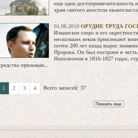
еще одна достопримечательность н
храм святого апостола евангелист
01.08.2010
ОРУДИЕ ТРУДА ГО
Ильинское озеро и его окрестност
нескольких веков привлекают вним
почти 200 лет назад вырос знаме
Пророка. Он был построен в честь
Наполеоном в 1816-1827 годах, ст
средства прихожан...
Всего записей: 37
1
2
3
4
Показать еще