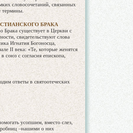
мких словосочетаний, связанных
е термины.
СТИАНСКОГО БРАКА
во Брака существует в Церкви с
тности, свидетельствуют слова
ика Игнатия Богоносца,
ле II века: «Те, которые женятся
в союз с согласия епископа,
одим ответы в святоотеческих
помогать усопшим, вместо слез,
гробниц –нашими о них