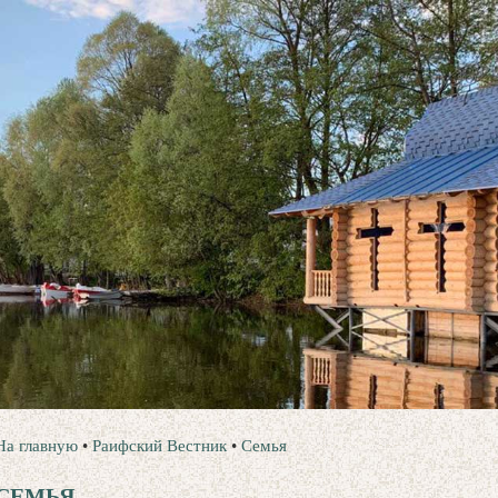
На главную
•
Раифский Вестник
•
Семья
СЕМЬЯ