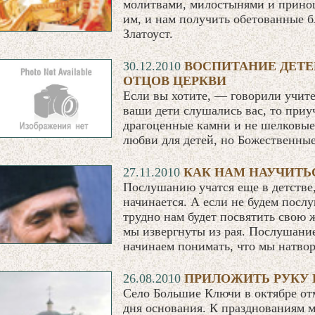
молитвами, милостынями и прино
им, и нам получить обетованные б
Златоуст.
30.12.2010
ВОСПИТАНИЕ ДЕТЕ
ОТЦОВ ЦЕРКВИ
Если вы хотите, — говорили учит
ваши дети слушались вас, то приу
драгоценные камни и не шелковы
любви для детей, но Божественные
27.11.2010
КАК НАМ НАУЧИТ
Послушанию учатся еще в детстве,
начинается. А если не будем послу
трудно нам будет посвятить свою 
мы извергнуты из рая. Послушание
начинаем понимать, что мы натво
26.08.2010
ПРИЛОЖИТЬ РУКУ 
Село Большие Ключи в октябре отм
дня основания. К празднованиям 