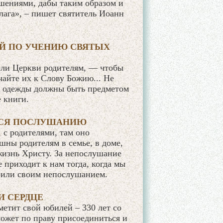
шениями, дабы таким образом и
лага», – пишет святитель Иоанн
Й ПО УЧЕНИЮ СВЯТЫХ
ели Церкви родителям, — чтобы
чайте их к Слову Божию... Не
е одежды должны быть предметом
 книги.
ЬСЯ ПОСЛУШАНИЮ
 с родителями, там оно
шны родителям в семье, в доме,
жизнь Христу. За непослушание
 приходит к нам тогда, когда мы
рили своим непослушанием.
И СЕРДЦЕ
етит свой юбилей – 330 лет со
может по праву присоединиться и