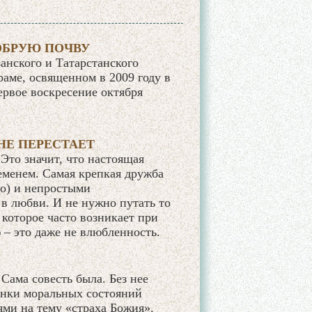
ОБРУЮ ПОЧВУ
анского и Татарстанского
раме, освященном в 2009 году в
ервое воскресение октября
НЕ ПЕРЕСТАЕТ
Это значит, что настоящая
еменем. Самая крепкая дружба
но) и непростыми
 в любви. И не нужно путать то
 которое часто возникает при
– это даже не влюбленность.
 Сама совесть была. Без нее
тенки моральных состояний
ми на тему «страха Божия».