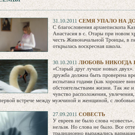
31.10.2011
СЕМЯ УПАЛО НА Д
С благословения архиепископа Каз
Анастасия в с. Отары при новом х
честь Живоначальной Троицы, в п
открылась воскресная школа.
30.10.2011
ЛЮБОВЬ НИКОГДА 
«Старый друг лучше новых двух». 
дружба должна быть проверена вр
испытана годами (как хорошее ви
обстоятельствами жизни. Так же и
чувство расположения, увлечения,
первой встрече между мужчиной и женщиной, с любовью 
27.09.2011
СОВЕСТЬ
У евреев не было слова «совесть».
нельзя. Но слова не было. Все от
традиционно выражались вариация