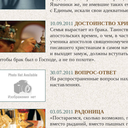
Язычники же, не имевшие таких е
с Единым, искали свои адекватны
10.09.2011
ДОСТОИНСТВО ХРИ
Семья вырастает из брака. Таинст
апостольских времен, о чем, в час
ученика апостолов священномучен
писавшего христианам в самом нача
и выходят замуж, должны вступать 
чтобы брак был о Господе, а не по похоти».
30.07.2011
ВОПРОС-ОТВЕТ
На распространенные вопросы нах
наставлениях.
03.05.2011
РАДОНИЦА
«Постараемся, сколько возможно, 
вместо рыданий, вместо пышных 