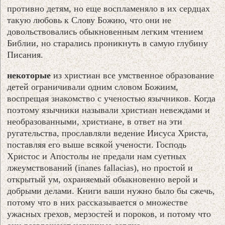
противно детям, но еще воспламеняло в их сердцах
такую любовь к Слову Божию, что они не
довольствовались обыкновенным легким чтением
Библии, но старались проникнуть в самую глубину
Писания.
некоторые
из христиан все умственное образование
детей ограничивали одним словом Божиим,
воспрещая знакомство с ученостью язычников. Когда
поэтому язычники называли христиан невеждами и
необразованными, христиане, в ответ на эти
ругательства, прославляли ведение Иисуса Христа,
поставляя его выше всякой учености. Господь
Христос и Апостолы не предали нам суетных
лжеумствований (inanes fallacias), но простой и
открытый ум, охраняемый обыкновенно верой и
добрыми делами. Книги ваши нужно было бы сжечь,
потому что в них рассказывается о множестве
ужасных грехов, мерзостей и пороков, и потому что