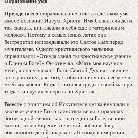
Образование ума
Прежде всего
старались напечатлеть в детском уме
живое познание Иисуса Христа. Имя Спасителя дети,
так сказать, впитывали в себя еще с материнским
молоком. Потому в самых юных летах они
безтрепетно исповедывали это Святое Имя перед
мучителями. Одного христианского мальчика
спрашивали: «Откуда узнал ты христианское учение
о Едином Боге?» Он отвечал: «Мать моя научила
меня, а она узнала от Бога; Святой Дух наставил ее
на эту истину для того, чтобы она внушила ее мне в
моей колыбели. Когда я питался грудью своей матери,
тогда я и научился верить во Христа».
Вместе
с понятием об Искупителе детям внушали и
высокое учение Его о таинствах веры и правилах
богоугодной жизни, как то: о едином Боге, вечной
жизни, силе смирения и чистой любви к Богу,
обязанности детей подражать Господу в смирении,