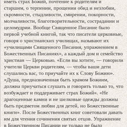
иметь страх Божий, почтение к родителям и
старшим, о терпении, прощении обид и незлобии,
скромности, стыдливости, смирении, покорности,
молчаливости, благотворительности, сострадании и
целомудрии. Вообще Священное Писание было
первой учебной книгой, так что писатели церковные,
говоря о христианских училищах, называют их
«училищами Священного Писания, упражнением в
Божественных Писаниях», а каждый дом и семейство
христиан — Церковью. «Если вы хотите, — говорили
учители Церкви родителям, — чтобы ваши дети
слушались вас, то приучайте их к Слову Божию».
«Душа, предназначенная быть храмом Божиим,
должна приучаться слушать и говорить только то, что
возбуждает и поддерживает страх Божий». «Не
драгоценные камни и не шелковые одежды должны
быть предметом любви для детей, но Божественные
книги». После Божественных книг советовали давать
им для чтения сочинения святых отцов. Упражнение
в Божественном Писании не только не было