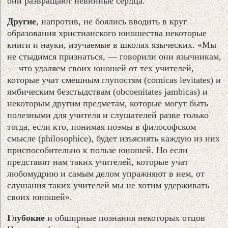
они развращают невинные сердца.
Другие
, напротив, не боялись вводить в круг
образования христианского юношества некоторые
книги и науки, изучаемые в школах языческих. «Мы
не стыдимся признаться, — говорили они язычникам,
— что удаляем своих юношей от тех учителей,
которые учат смешным глупостям (сomicas levitates) и
ямбическим безстыдствам (obcoenitates jambicas) и
некоторым другим предметам, которые могут быть
полезными для учителя и слушателей разве только
тогда, если кто, понимая поэмы в философском
смысле (philosophice), будет изъяснять каждую из них
приспособительно к пользе юношей. Но если
представят нам таких учителей, которые учат
любомудрию и самым делом упражняют в нем, от
слушания таких учителей мы не хотим удерживать
своих юношей».
Глубокие
и обширные познания некоторых отцов