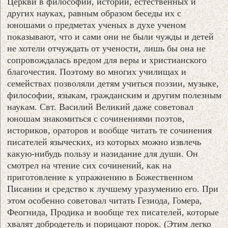
Церкви в философии, истории, естественных и
других науках, равным образом беседы их с
юношами о предметах ученых в духе ученом
показывают, что и сами они не были чужды и детей
не хотели отчуждать от учености, лишь бы она не
сопровождалась вредом для веры и христианского
благочестия. Поэтому во многих училищах и
семействах позволяли детям учиться поэзии, музыке,
философии, языкам, гражданским и другим полезным
наукам. Свт. Василий Великий даже советовал
юношам знакомиться с сочинениями поэтов,
историков, ораторов и вообще читать те сочинения
писателей языческих, из которых можно извлечь
какую-нибудь пользу и назидание для души. Он
смотрел на чтение сих сочинений, как на
приготовление к упражнению в Божественном
Писании и средство к лучшему уразумению его. При
этом особенно советовал читать Гезиода, Гомера,
Феогнида, Продика и вообще тех писателей, которые
хвалят добродетель и порицают порок. (Этим легко