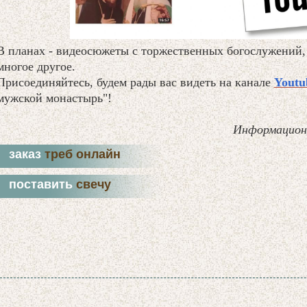
В планах - видеосюжеты с торжественных богослужений,
многое другое.
Присоединяйтесь, будем рады вас видеть на канале
Youtu
мужской монастырь"!
Информацион
заказ
треб онлайн
поставить
свечу