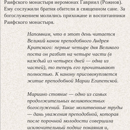
Раифского монастыря иеромонах Гавриил (Рожнов).
Ему сослужили братия обители в священном сане. За
богослужением молились прихожане и воспитанники
Раифского монастыря.
Напомним, что в этот день читается
Великий канон преподобного Андрея
Критского: первые четыре дня Великого
поста он разбит на четыре части (в
каждый из четырех дней — одна из
частей), то теперь его прочитывают
полностью. К канону присовокупляется
житие преподобной Марии Египетской.
Мариино стояние — одно из самых
продолжительных великопостных
богослужений. Такие молитвенные труды
— дань уважения преподобной, которая
после порочной молодости совершила
исключительный подвиг покаяния и,