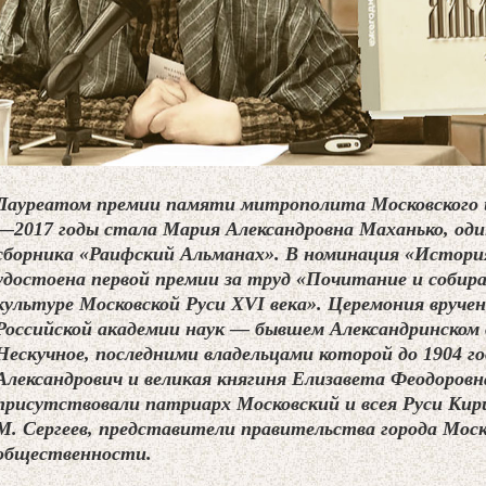
Лауреатом премии памяти митрополита Московского и
—2017 годы стала Мария Александровна Маханько, оди
сборника «Раифский Альманах». В номинация «Истори
удостоена первой премии за труд «Почитание и собира
культуре Московской Руси XVI века». Церемония вручен
Российской академии наук — бывшем Александринском 
Нескучное, последними владельцами которой до 1904 го
Александрович и великая княгиня Елизавета Феодоровн
присутствовали патриарх Московский и всея Руси Кир
М. Сергеев, представители правительства города Моск
общественности.