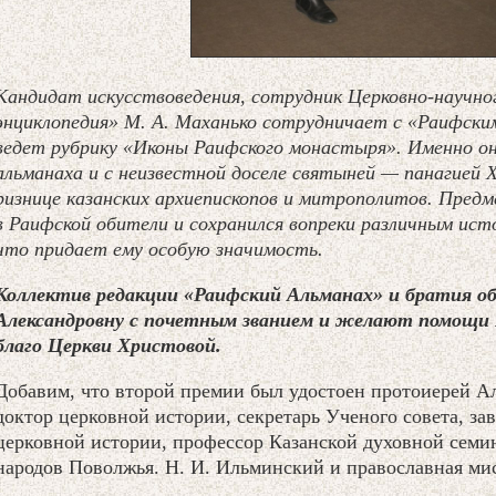
Кандидат искусствоведения, сотрудник Церковно-научно
энциклопедия» М. А. Маханько сотрудничает с «Раифским
ведет рубрику «Иконы Раифского монастыря». Именно о
альманаха и с неизвестной доселе святыней — панагией 
ризнице казанских архиепископов и митрополитов. Предм
в Раифской обители и сохранился вопреки различным ис
что придает ему особую значимость.
Коллектив редакции «Раифский Альманах» и братия 
Александровну с почетным званием и желают помощи Б
благо Церкви Христовой.
Добавим, что второй премии был удостоен протоиерей А
доктор церковной истории, секретарь Ученого совета, з
церковной истории, профессор Казанской духовной семи
народов Поволжья. Н. И. Ильминский и православная ми