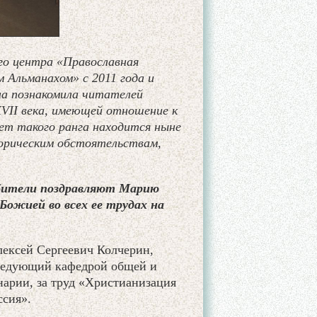
го центра «Православная
 Альманахом» с 2011 года и
на познакомила читателей
XVII века, имеющей отношение к
ет такого ранга находится ныне
торическим обстоятельствам,
обители поздравляют Марию
ожией во всех ее трудах на
лексей Сергеевич Колчерин,
аведующий кафедрой общей и
нарии, за труд «Христианизация
ссия».