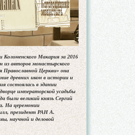
 Коломенского Макария за 2016
н из авторов монастырского
я Православной Церкви» она
ние древних икон в истории и
ия состоялась в здании
дворце императорской усадьбы
да были великий князь Сергий
а. На церемонии
илл, президент РАН А.
вы, научной и деловой