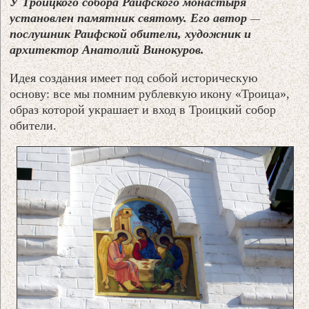
У Троицкого собора Раифского монастыря
установлен памятник святому. Его автор
—
послушник Раифской обители, художник и
архитектор Анатолий Винокуров.
Идея создания имеет под собой историческую
основу: все мы помним рублевкую икону «Троица»,
образ которой украшает и вход в Троицкий собор
обители.