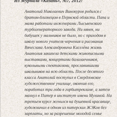
Из журнала «Казань», №7, 2012:
Анатолий Николаевич Винокуров родился с
братом-близнецом в Пермской области. Папа и
мама работали инженерами Лысьвенского
турбогенераторного завода. Ни нянек, ни
бабушек у мальчиков не было, но с приходом в
школу нового учителя черчения и рисования
Вячеслава Александровича Киселёва жизнь
Анатолия закипела детскими живописными
выставками, концертами балалаечников,
кукольными спектак­лями, прославившими
школьников на всю область. После десятого
класса Анатолий поступил в Свердловское
художественное училище, окончив его,
поработал три года в горбытрекламе, а затем
махнул в Питер в институт имени Мухиной. На
третьем курсе женился на душевной красавице,
художничал в одном из питерских ЖЭКов без
зарплаты, но за разрешение молодой семье