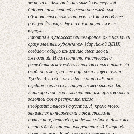
жить в выделенной маленькой мастерской.
Однако после летней сессии по семейным
обстоятельствам укатил вслед за женой в её
родную Йошкар-Олу и в институт уже не
вернулся.
Работал в Художественном фонде, был назначен
сразу главным художником Марийской ВДНХ,
создавал общую концепцию выставок и
экспозиций. И сам активно участвовал в
республиканских художественных выставках. За
двадцать лет, до тех пор, пока существовал
Худфонд, создал рельефные панно «Ритмы
сердца», серию скульптурных медальонов для
Йошкар-Олинской поликлиники, которые вошли в
золотой фонд республиканского
изобразительного искусства. А, кроме того,
занимался интерьерами и экстерь­ерами
поликлиник, детсадов, кафе — в общем, делал всё
вплоть до декоративных решёток. В Худфонде
познакомился с Владимиром Савельевым и