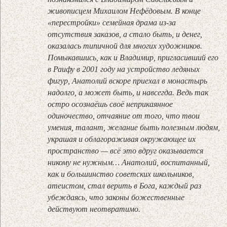
живописцем Михаилом Нефёдовым. В конце
«перестройки» семейная драма из-за
отсутствия заказов, а стало быть, и денег,
оказалась типичной для многих художников.
Помыкавшись, как и Владимир, пригласивший его
в Раифу в 2001 году на устройство ледяных
фигур, Анатолий вскоре приехал в монастырь
надолго, а может быть, и навсегда. Ведь так
остро осознаёшь своё неприкаянное
одиночество, отчаяние от того, что твои
умения, талант, желание быть полезным людям,
украшая и облагораживая окружающее их
пространство — всё это вдруг оказывается
никому не нужным… Анатолий, воспитанный,
как и большинство советских школьников,
атеистом, стал верить в Бога, каждый раз
убеждаясь, что законы божественные
действуют неотвратимо.