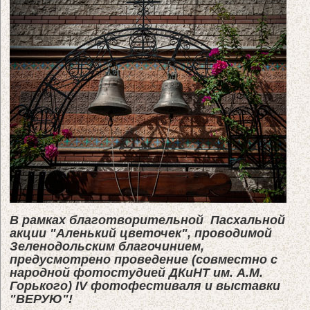
В рамках
благотворительной Пасхальной
акции "
Аленький цветочек"
, проводимой
Зеленодольским благочинием
,
предусмотрено проведение (совмест
н
о с
народной фотостудией ДК
и
НТ им. А.М.
Горького)
IV фотофестиваля и
выставки
"ВЕРУЮ"!