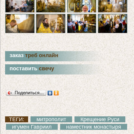
заказ
треб онлайн
поставить
свечу
Поделиться…
ТЕГИ:
митрополит
Крещение Руси
игумен Гавриил
наместник монастыря