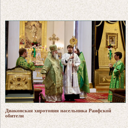
Диаконская хиротония насельника Раифской
обители