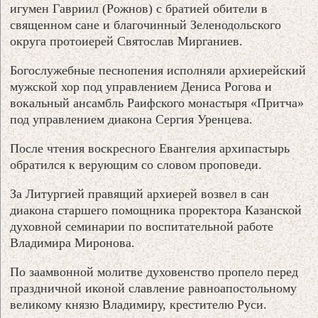
игумен Гавриил (Рожнов) с братией обители в
священном сане и благочинный Зеленодольского
округа протоиерей Святослав Мирганиев.
Богослужебные песнопения исполняли архиерейский
мужской хор под управлением Дениса Рогова и
вокальный ансамбль Раифского монастыря «Притча»
под управлением диакона Сергия Уренцева.
После чтения воскресного Евангелия архипастырь
обратился к верующим со словом проповеди.
За Литургией правящий архиерей возвел в сан
диакона старшего помощника проректора Казанской
духовной семинарии по воспитательной работе
Владимира Миронова.
По заамвонной молитве духовенство пропело перед
праздничной иконой славление равноапостольному
великому князю Владимиру, крестителю Руси.