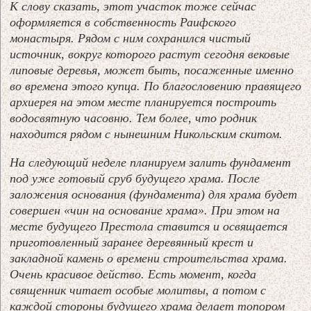
К слову сказать, этот участок тоже сейчас
оформляется в собственность Раифского
монастыря. Рядом с ним сохранился чистый
источник, вокруг которого растут сегодня вековые
липовые деревья, может быть, посаженные именно
во времена этого купца. По благословению правящего
архиерея на этом месте планируется построить
водосвятную часовню
. Тем более, что родник
находится рядом с нынешним Никольским скитом.
На следующий неделе планируем залить фундамент
под уже готовый сруб будущего храма. После
заложения основания (фундамента) для храма будет
совершен «чин на основание храма». При этом на
месте будущего Престола ставится и освящается
приготовленный заранее деревянный крест и
закладной камень о времени строительства храма.
Очень красивое действо. Есть момент, когда
священник читает особые молитвы, а потом с
каждой стороны будущего храма делает топором