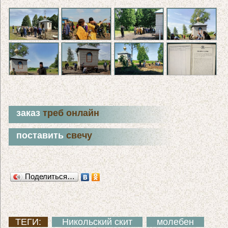
заказ
треб онлайн
поставить
свечу
Поделиться…
ТЕГИ:
Никольский скит
молебен