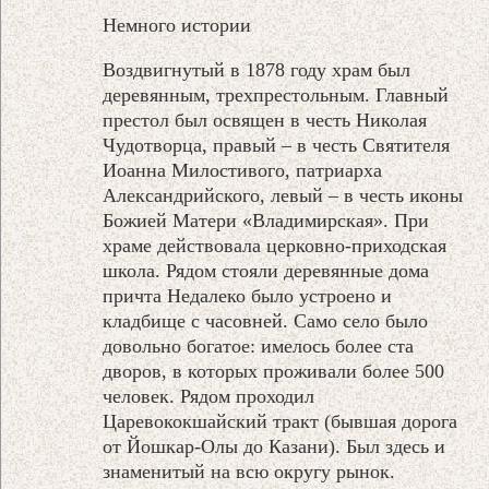
Немного истории
Воздвигнутый в 1878 году храм был
деревянным, трехпрестольным. Главный
престол был освящен в честь Николая
Чудотворца, правый – в честь Святителя
Иоанна Милостивого, патриарха
Александрийского, левый – в честь иконы
Божией Матери «Владимирская». При
храме действовала церковно-приходская
школа. Рядом стояли деревянные дома
причта Недалеко было устроено и
кладбище с часовней. Само село было
довольно богатое: имелось более ста
дворов, в которых проживали более 500
человек. Рядом проходил
Царевококшайский тракт (бывшая дорога
от Йошкар-Олы до Казани). Был здесь и
знаменитый на всю округу рынок.