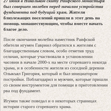
27 июня в Никольком скиту Раифского монастыря
был совершен молебен перед началом устройства
фундамента под будущий
храм. Жители
близлежащих поселений пришли в этот день на
помощь монашествующим, чтобы вместе начать
благое дело.
После окончания молебна наместник Раифской
обители игумен Гавриил обратился к жителям с
благодарственным словом, особо отметив труд
сельчан, которые участвовали в установлении
часовни в начале 2000-х на месте сгоревшего некогда
храма, и в особенности жителя из соседней деревни
Олыкъял Григория, который и был инициатором
постройки. Поблагодарил и мужчин, которые пришли
со своим инструментом для помощи в приготовлении
рва под фундамент.
Игумен также поведал и о некоторых страницах
истории старого сгоревшего храма.