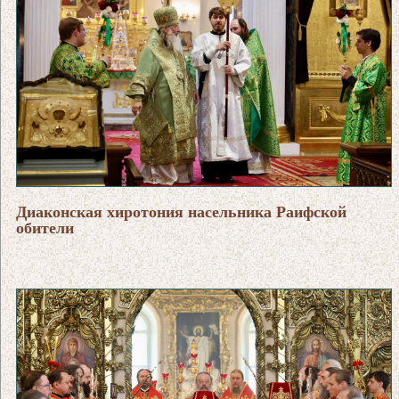
Диаконская хиротония насельника Раифской
обители