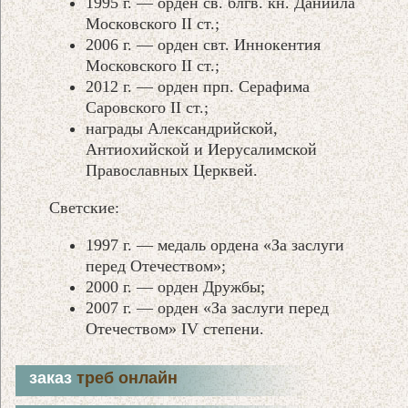
1995 г. — орден св. блгв. кн. Даниила
Московского II ст.;
2006 г. — орден свт. Иннокентия
Московского II ст.;
2012 г. — орден прп. Серафима
Саровского II ст.;
награды Александрийской,
Антиохийской и Иерусалимской
Православных Церквей.
Светские:
1997 г. — медаль ордена «За заслуги
перед Отечеством»;
2000 г. — орден Дружбы;
2007 г. — орден «За заслуги перед
Отечеством» IV степени.
заказ
треб онлайн