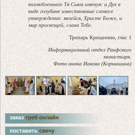
возлюбленнаго Тя Сына именуя: и Дух в
виде голубине извествоваше словесе
утверждение: явлейся, Христе Боже, и
мир просвещей, слава Тебе.
Тропарь Крещению, глас 1
Информационный отдел Раифского
монастыря.
Фото инока Иакова (Корнишина)
заказ
треб онлайн
поставить
свечу