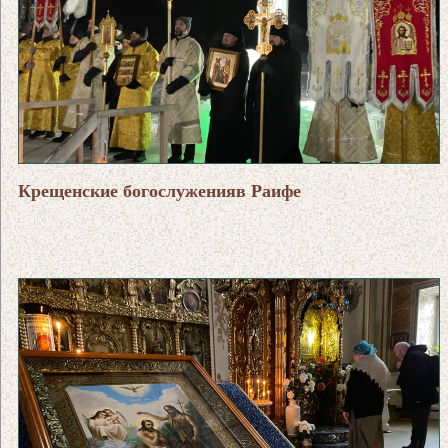
Крещенские богослуженияв Раифе