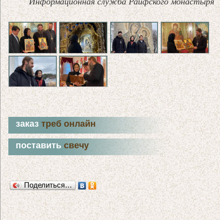
Информационная служба Раифского монастыря
заказ
треб онлайн
поставить
свечу
Поделиться…