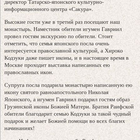
директор Татарско-японского культурно-
информационного центра «Сакура».
Высокие гости уже в третий раз посещают наш
монастырь. Наместник обители игумен Гавриил
провел гостям экскурсию по обители. Стоит
отметить, что семья японского посла очень
интересуется православной культурой, а Хироко
Кодзуки даже пишет иконы, и в настоящее время в
Москве проходит выставка написанных ею
православных икон.
Супруга посла подарила монастырю написанную ею
икону святого равноапостольного Николая
Японского, а игумен Гавриил подарил гостям образ
Грузинской иконы Божией Матери. Братия Раифской
обители благодарит семью Кодзуки за такой чудный
подарок и желает Божией помощи во всех благих
начинаниях!