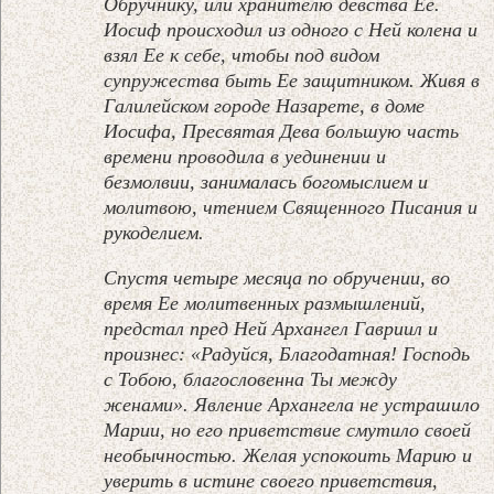
Обручнику, или хранителю девства Ее.
Иосиф происходил из одного с Ней колена и
взял Ее к себе, чтобы под видом
супружества быть Ее защитником. Живя в
Галилейском городе Назарете, в доме
Иосифа, Пресвятая Дева большую часть
времени проводила в уединении и
безмолвии, занималась богомыслием и
молитвою, чтением Священного Писания и
рукоделием.
Спустя четыре месяца по обручении, во
время Ее молитвенных размышлений,
предстал пред Ней Архангел Гавриил и
произнес: «Радуйся, Благодатная! Господь
с Тобою, благословенна Ты между
женами». Явление Архангела не устрашило
Марии, но его приветствие смутило своей
необычностью. Желая успокоить Марию и
уверить в истине своего приветствия,