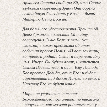
Архангел Гавриил сообщил Ей, что Своим
глубоким смиренномудрием Она обрела
величайшую благодать у Бога — быть
Материю Сына Божия.
Для большего удостоверения Пречистой
Девы Архангел возвестил Ей тайну
воплощения Сына Божия теми же
словами, в каких предсказал об этом
событии пророк Исаия: «И вот зачнешь,
во чреве, и родишь Сына, и наречешь Ему
имя: Иисус. Он будет велик, и наречется
Сыном Всевышнего, и даст Ему Господь
Бог престол Давида, отца Его; и будет
царствовать над домом Иакова во веки, и
Царству Его не будет конца».
Мария не усомнилась в словах
Божественного посланника, но выказала
недоумение, как может родиться сын у