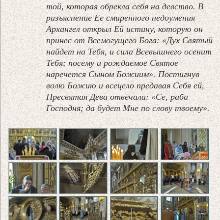
той, которая обрекла себя на девство. В
разъяснение Ее смиренного недоумения
Архангел открыл Ей истину, которую он
принес от Всемогущего Бога: «Дух Святый
найдет на Тебя, и сила Всевышнего осенит
Тебя; посему и рождаемое Святое
наречется Сыном Божиим». Постигнув
волю Божию и всецело предавая Себя ей,
Пресвятая Дева отвечала: «Се, раба
Господня; да будет Мне по слову твоему».