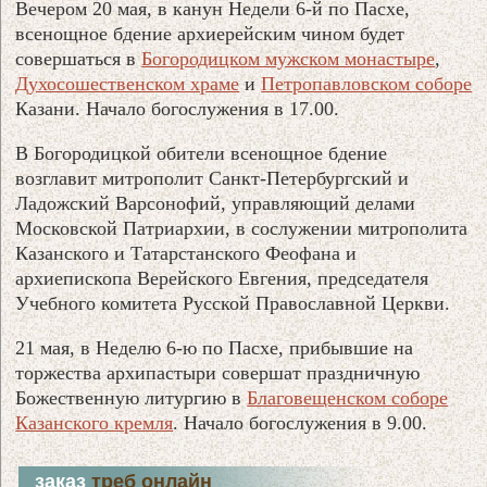
Вечером 20 мая, в канун Недели 6-й по Пасхе,
всенощное бдение архиерейским чином будет
совершаться в
Богородицком мужском монастыре
,
Духосошественском храме
и
Петропавловском соборе
Казани. Начало богослужения в 17.00.
В Богородицкой обители всенощное бдение
возглавит митрополит Санкт-Петербургский и
Ладожский Варсонофий, управляющий делами
Московской Патриархии, в сослужении митрополита
Казанского и Татарстанского Феофана и
архиепископа Верейского Евгения, председателя
Учебного комитета Русской Православной Церкви.
21 мая, в Неделю 6-ю по Пасхе, прибывшие на
торжества архипастыри совершат праздничную
Божественную литургию в
Благовещенском соборе
Казанского кремля
. Начало богослужения в 9.00.
заказ
треб онлайн