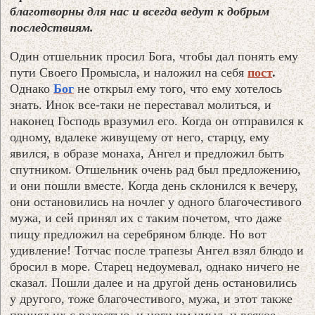
благотворны для нас и всегда ведут к добрым
последствиям.
Один отшельник просил Бога, чтобы дал понять ему
пути Своего Промысла, и наложил на себя
пост
.
Однако
Бог
не открыл ему того, что ему хотелось
знать. Инок все-таки не переставал молиться, и
наконец Господь вразумил его. Когда он отправился к
одному, вдалеке живущему от него, старцу, ему
явился, в образе монаха, Ангел и предложил быть
спутником. Отшельник очень рад был предложению,
и они пошли вместе. Когда день склонился к вечеру,
они остановились на ночлег у одного благочестивого
мужа, и сей принял их с таким почетом, что даже
пищу предложил на серебряном блюде. Но вот
удивление! Тотчас после трапезы Ангел взял блюдо и
бросил в море. Старец недоумевал, однако ничего не
сказал. Пошли далее и на другой день остановились
у другого, тоже благочестивого, мужа, и этот также
принял их с радостью, и ноги им умыл, и всякое