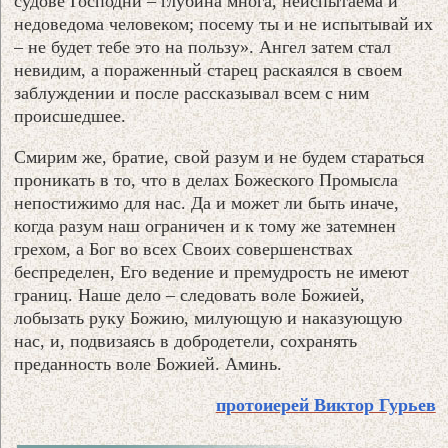
судове Господни – глубина многа, неиспытаема и
недоведома человеком; посему ты и не испытывай их
– не будет тебе это на пользу». Ангел затем стал
невидим, а пораженный старец раскаялся в своем
заблуждении и после рассказывал всем с ним
происшедшее.
Смирим же, братие, свой разум и не будем стараться
проникать в то, что в делах Божеского Промысла
непостижимо для нас. Да и может ли быть иначе,
когда разум наш ограничен и к тому же затемнен
грехом, а Бог во всех Своих совершенствах
беспределен, Его ведение и премудрость не имеют
границ. Наше дело – следовать воле Божией,
лобызать руку Божию, милующую и наказующую
нас, и, подвизаясь в добродетели, сохранять
преданность воле Божией. Аминь.
протоиерей Виктор Гурьев