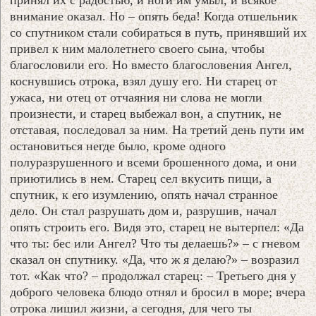
внимание оказал. Но – опять беда! Когда отшельник
со спутником стали собираться в путь, принявший их
привел к ним малолетнего своего сына, чтобы
благословили его. Но вместо благословения Ангел,
коснувшись отрока, взял душу его. Ни старец от
ужаса, ни отец от отчаяния ни слова не могли
произнести, и старец выбежал вон, а спутник, не
отставая, последовал за ним. На третий день пути им
остановиться негде было, кроме одного
полуразрушенного и всеми брошенного дома, и они
приютились в нем. Старец сел вкусить пищи, а
спутник, к его изумлению, опять начал странное
дело. Он стал разрушать дом и, разрушив, начал
опять строить его. Видя это, старец не вытерпел: «Да
что ты: бес или Ангел? Что ты делаешь?» – с гневом
сказал он спутнику. «Да, что ж я делаю?» – возразил
тот. «Как что? – продолжал старец: – Третьего дня у
доброго человека блюдо отнял и бросил в море; вчера
отрока лишил жизни, а сегодня, для чего ты