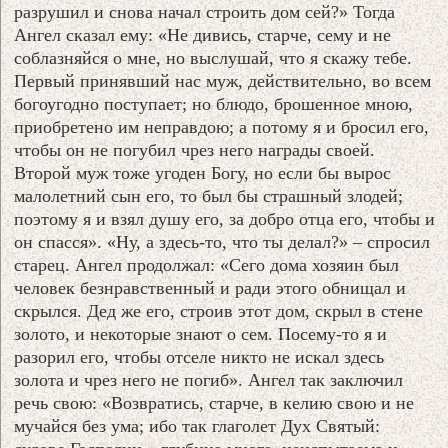
разрушил и снова начал строить дом сей?» Тогда
Ангел сказал ему: «Не дивись, старче, сему и не
соблазняйся о мне, но выслушай, что я скажу тебе.
Первый принявший нас муж, действительно, во всем
богоугодно поступает; но блюдо, брошенное мною,
приобретено им неправдою; а потому я и бросил его,
чтобы он не погубил чрез него награды своей.
Второй муж тоже угоден Богу, но если бы вырос
малолетний сын его, то был бы страшный злодей;
поэтому я и взял душу его, за добро отца его, чтобы и
он спасся». «Ну, а здесь-то, что ты делал?» – спросил
старец. Ангел продолжал: «Сего дома хозяин был
человек безнравственный и ради этого обнищал и
скрылся. Дед же его, строив этот дом, скрыл в стене
золото, и некоторые знают о сем. Посему-то я и
разорил его, чтобы отселе никто не искал здесь
золота и чрез него не погиб». Ангел так заключил
речь свою: «Возвратись, старче, в келию свою и не
мучайся без ума; ибо так глаголет Дух Святый: