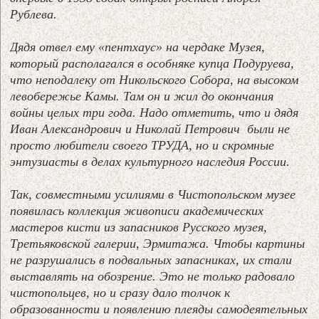
Рублева.
Дядя отвел ему «пентхаус» на чердаке Музея,
который располагался в особняке купца Подуруева,
что неподалеку от Никольского Собора, на высоком
левобережье Камы. Там он и жил до окончания
войны целых три года. Надо отметить, что и дядя
Иван Александрович и Николай Петрович были не
просто любители своего ТРУДА, но и скромные
энтузиасты в делах культурного наследия России.
Так, совместными усилиями в Чистопольском музее
появилась коллекция живописи академических
мастеров кисти из запасников Русского музея,
Третьяковской галерии, Эрмитажа. Чтобы картины
не разрушались в подвальных запасниках, их стали
выставлять на обозрение. Это не только радовало
чистопольцев, но и сразу дало толчок к
образованности и появлению плеяды самодеятельных