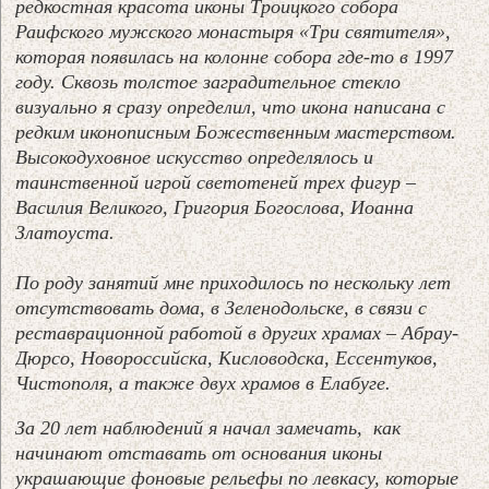
редкостная красота иконы Троицкого собора
Раифского мужского монастыря «Три святителя»,
которая появилась на колонне собора где-то в 1997
году. Сквозь толстое заградительное стекло
визуально я сразу определил, что икона написана с
редким иконописным Божественным мастерством.
Высокодуховное искусство определялось и
таинственной игрой светотеней трех фигур –
Василия Великого, Григория Богослова, Иоанна
Златоуста.
По роду занятий мне приходилось по нескольку лет
отсутствовать дома, в Зеленодольске, в связи с
реставрационной работой в других храмах – Абрау-
Дюрсо, Новороссийска, Кисловодска, Ессентуков,
Чистополя, а также двух храмов в Елабуге.
За 20 лет наблюдений я начал замечать, как
начинают отставать от основания иконы
украшающие фоновые рельефы по левкасу, которые