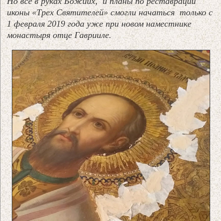
Но все в руках Божиих, и планы по реставрации
иконы «Трех Святителей» смогли начаться только с
1 февраля 2019 года уже при новом наместнике
монастыря отце Гаврииле.