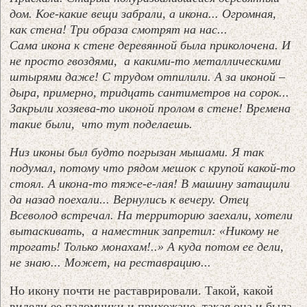
дом. Кое-какие вещи забрали, а икона... Огромная,
как стена! Три образа смотрят на нас...
Сама икона к стене деревянной была приколочена. И
не просто гвоздями, а какими-то металлическими
штырями даже! С трудом отпилили. А за иконой –
дыра, примерно, тридцать сантиметров на сорок...
Закрыли хозяева-то иконой пролом в стене! Времена
такие были, что тут поделаешь.
Низ иконы был будто погрызан мышами. Я так
подумал, потому что рядом мешок с крупой какой-то
стоял. А икона-то тяже-е-лая! В машину затащили
да назад поехали... Вернулись к вечеру. Отец
Всеволод встречал. На территорию заехали, хотели
вытаскивать, а наместник запретил: «Никому не
трогать! Только монахам!..» А куда потом ее дели,
не знаю... Может, на реставрацию...
Но икону почти не раставрировали. Такой, какой
видели ее паломники и прихожане, такая она и была.