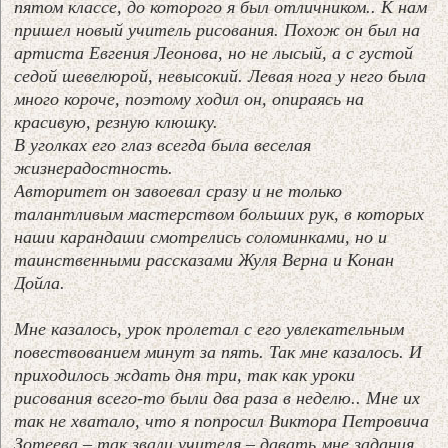
пятом классе, до которого я был отличником.. К нам
пришел новый учитель рисования. Похож он был на
артиста Евгения Леонова, но не лысый, а с густой
седой шевелюрой, невысокий. Левая нога у него была
много короче, поэтому ходил он, опираясь на
красивую, резную клюшку.
В уголках его глаз всегда была веселая
жизнерадостность.
Авторитет он завоевал сразу и не только
талантливым мастерством больших рук, в которых
наши карандаши смотрелись соломинками, но и
таинственными рассказами Жуля Верна и Конан
Дойла.
Мне казалось, урок пролетал с его увлекательным
повествованием минут за пять. Так мне казалось. И
приходилось ждать дня три, так как уроки
рисования всего-то были два раза в неделю.. Мне их
так не хватало, что я попросил Виктора Петровича
Зотеева – так звали учителя – давать мне задания