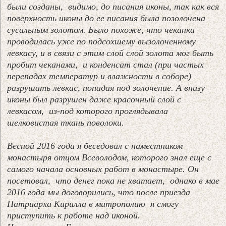
были созданы, видимо, до писания иконы, так как вся
поверхность иконы до ее писания была позолочена
сусальным золотом. Было похоже, что чеканка
проводилась уже по подсохшему вызолоченному
левкасу, и в связи с этим слой слой золота мог быть
пробит чеканами, и конденсат стал (при частых
перепадах температур и влажности в соборе)
разрушать левкас, попадая под золочение. А внизу
иконы был разрушен даже красочный слой с
левкасом, из-под которого проглядывала
шелковистая ткань поволоки.
Весной 2016 года я беседовал с наместником
монастыря отцом Всеволодом, которого знал еще с
самого начала основных работ в монастыре. Он
посетовал, что денег пока не хватает, однако в мае
2016 года мы договорились, что после приезда
Патриарха Кирилла в митрополию я смогу
приступить к работе над иконой.