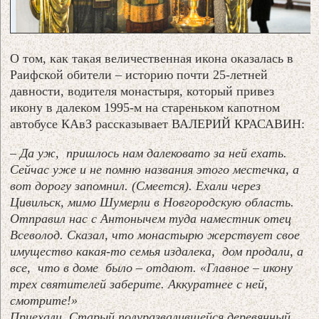
О том, как такая величественная икона оказалась в
Раифской обители – историю почти 25-летней
давности, водителя монастыря, который привез
икону в далеком 1995-м на стареньком капотном
автобусе КАвЗ рассказывает ВАЛЕРИЙ КРАСАВИН:
– Да уж, пришлось нам далековато за ней ехать.
Сейчас уже и не помню названия этого местечка, а
вот дорогу запомнил. (Смеется). Ехали через
Цивильск, мимо Шумерли в Новгородскую область.
Отправил нас с Антонычем туда наместник отец
Всеволод. Сказал, что монастырю жерствует свое
имущество какая-то семья издалека, дом продали, а
все, что в доме было – отдают. «Главное – икону
трех святителей заберите. Аккуратнее с ней,
смотрите!»
Приехали. Старый полуразвалившейся деревянный