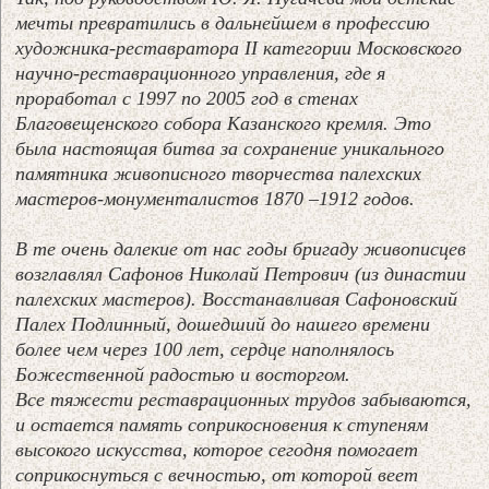
мечты превратились в дальнейшем в профессию
художника-реставратора II категории Московского
научно-реставрационного управления, где я
проработал с 1997 по 2005 год в стенах
Благовещенского собора Казанского кремля. Это
была настоящая битва за сохранение уникального
памятника живописного творчества палехских
мастеров-монументалистов 1870 –1912 годов.
В те очень далекие от нас годы бригаду живописцев
возглавлял Сафонов Николай Петрович (из династии
палехских мастеров). Восстанавливая Сафоновский
Палех Подлинный, дошедший до нашего времени
более чем через 100 лет, сердце наполнялось
Божественной радостью и восторгом.
Все тяжести реставрационных трудов забываются,
и остается память соприкосновения к ступеням
высокого искусства, которое сегодня помогает
соприкоснуться с вечностью, от которой веет