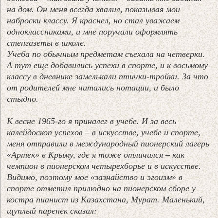
на дом. Он меня всегда хвалил, показывая мои
наброски классу. Я краснел, но стал уважаем
одноклассниками, и мне поручали оформлять
стенгазеты в школе.
Учеба по обычным предметам съехала на четверки.
А тут еще добавились успехи в спорте, и к восьмому
классу в дневнике замелькали птички-тройки. За что
от родителей мне читались нотации, и было
стыдно.
К весне 1965-го я приналег в учебе. И за весь
калейдоскоп успехов – в искусстве, учебе и спорте,
меня отправили в международный пионерский лагерь
«Артек» в Крыму, где я тоже отличился – как
чемпион в пионерском четырехборье и в искусстве.
Видимо, поэтому мое «зазнайство и эгоизм» в
спорте отметил прилюдно на пионерском сборе у
костра пианист из Казахстана, Мурат. Маленький,
щуплый паренек сказал: