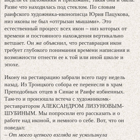
Разве что находилась под стеклом. По словам
раифского художника-иконописца Юрия Пацукова,
низ иконы не был «отгрызан мышами». Это
естественный процесс всех икон – низ которых от
времени и постоянного нахождения вертикально
ветшает. Он же объяснил, что реставрация икон
требует глубокого понимания времени написания и
возможности отнести ее к той или иной школе и
эпохе.
Икону на реставрацию забрали всего пару недель
назад. Из Троицкого собора ее перенесли в храм
Преподобных отцев в Синае и Раифе избиенных.
Там-то и произошла встеча с художникомк-
реставратором АЛЕКСАНДРОМ ЛИЗУНОВЫМ-
ШУБИНЫМ. Мы попросили его рассказать и о
работе над иконой, и немного о себе. Вот, что он
поведал:
– От моего цепкого взгляда не ускользнула