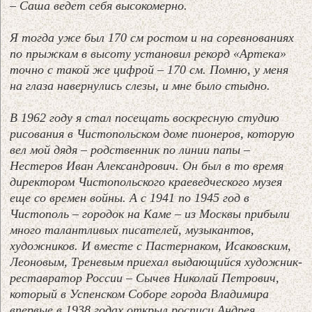
– Саша ведет себя высокомерно.
Я тогда уже был 170 см ростом и на соревнованиях
по прыжкам в высоту установил рекорд «Артека»
точно с такой же цифрой – 170 см. Помню, у меня
на глаза навернулись слезы, и мне было стыдно.
В 1962 году я стал посещать воскресную студию
рисования в Чистопольском доме пионеров, которую
вел мой дядя – родственник по линии папы –
Нестеров Иван Александрович. Он был в то время
директором Чистопольского краеведческого музея
еще со времен войны. А с 1941 по 1945 год в
Чистополь – городок на Каме – из Москвы прибыли
много талантливых писателей, музыкантов,
художников. И вместе с Пастернаком, Исаковским,
Леоновым, Треневым приехал выдающийся художник-
реставратор России – Сычев Николай Петрович,
который в Успенском Соборе города Владимира
впервые в 1938 годах открыл росписи Андрея